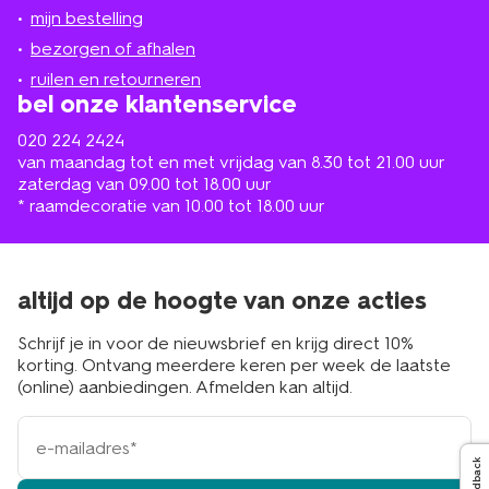
jou
mijn bestelling
in
de
bezorgen of afhalen
buurt
ruilen en retourneren
bel onze klantenservice
020 224 2424
van maandag tot en met vrijdag van 8.30 tot 21.00 uur
zaterdag van 09.00 tot 18.00 uur
* raamdecoratie van 10.00 tot 18.00 uur
altijd op de hoogte van onze acties
Schrijf je in voor de nieuwsbrief en krijg direct 10%
korting. Ontvang meerdere keren per week de laatste
(online) aanbiedingen. Afmelden kan altijd.
e-
mailadres
Feedback