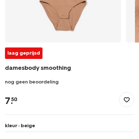
laag geprijsd
damesbody smoothing
nog geen beoordeling
/dames/lingerie/corrigerend-
ondergoed/body/damesbody-
7
.
50
smoothing-
21500714.html
kleur :
beige