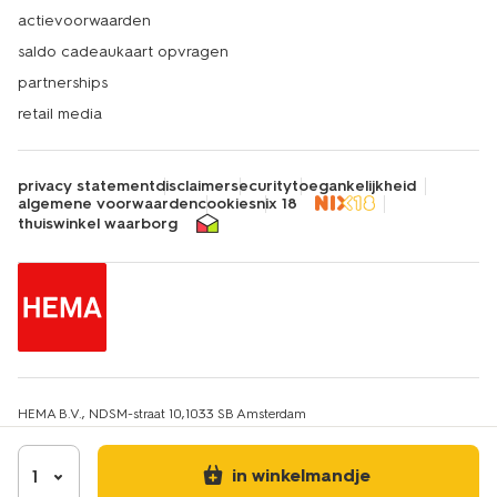
actievoorwaarden
saldo cadeaukaart opvragen
partnerships
retail media
privacy statement
disclaimer
security
toegankelijkheid
algemene voorwaarden
cookies
nix 18
thuiswinkel waarborg
HEMA B.V., NDSM-straat 10,1033 SB Amsterdam
KvK-nummer: 34215639
IBAN: HEMA NL67INGB0651607663
Btw-identificatienummer: NL814217412B01
in winkelmandje
1
E-mailadres klantenservice: hemaklantenservice@hema.nl