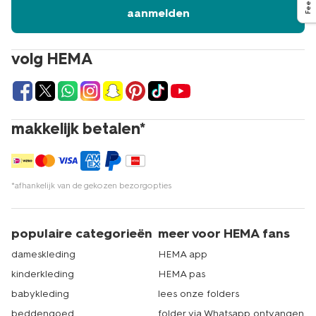
aanmelden
volg HEMA
makkelijk betalen*
*afhankelijk van de gekozen bezorgopties
populaire categorieën
meer voor HEMA fans
dameskleding
HEMA app
kinderkleding
HEMA pas
babykleding
lees onze folders
beddengoed
folder via Whatsapp ontvangen