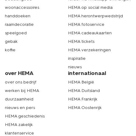
woonaccessoires
HEMA op social media
handdoeken
HEMA herontwerpwedstrijd
raamdecoratie
HEMA fotoservice
speelgoed
HEMA cadeaukaarten
gebak
HEMA tickets
koffie
HEMA verzekeringen
inspiratie
nieuws
over HEMA
internationaal
over ons bedrijf
HEMA België
werken bij HEMA
HEMA Duitsland
duurzaamheid
HEMA Frankrijk
nieuws en pers
HEMA Oostenrijk
HEMA geschiedenis
HEMA zakelijk
klantenservice