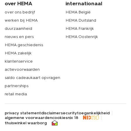
over HEMA
internationaal
over ons bedrijf
HEMA België
werken bij HEMA
HEMA Duitsland
duurzaamheid
HEMA Frankrijk
nieuws en pers
HEMA Oostenrijk
HEMA geschiedenis
HEMA zakelijk
klantenservice
actievoorwaarden
saldo cadeaukaart opvragen
partnerships
retail media
privacy statement
disclaimer
security
toegankelijkheid
algemene voorwaarden
cookies
nix 18
thuiswinkel waarborg