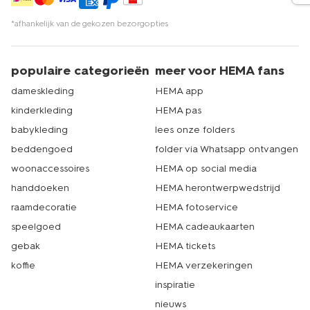
*afhankelijk van de gekozen bezorgopties
populaire categorieën
meer voor HEMA fans
dameskleding
HEMA app
kinderkleding
HEMA pas
babykleding
lees onze folders
beddengoed
folder via Whatsapp ontvangen
woonaccessoires
HEMA op social media
handdoeken
HEMA herontwerpwedstrijd
raamdecoratie
HEMA fotoservice
speelgoed
HEMA cadeaukaarten
gebak
HEMA tickets
koffie
HEMA verzekeringen
inspiratie
nieuws