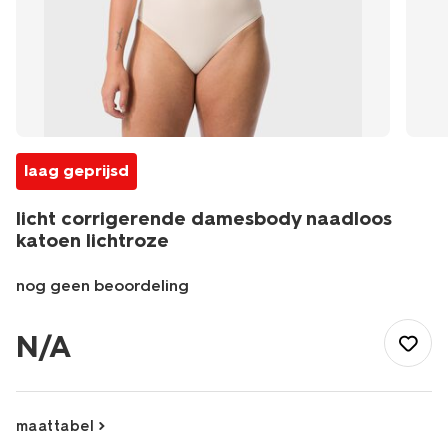
laag geprijsd
licht corrigerende damesbody naadloos
katoen lichtroze
nog geen beoordeling
/dames/lingerie/corrigerend-
ondergoed/body/licht-
N/A
corrigerende-
damesbody-
naadloos-
katoen-
maattabel
lichtroze-