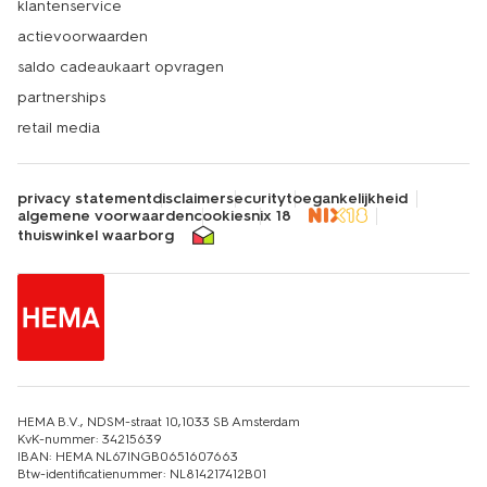
klantenservice
actievoorwaarden
saldo cadeaukaart opvragen
partnerships
retail media
privacy statement
disclaimer
security
toegankelijkheid
algemene voorwaarden
cookies
nix 18
thuiswinkel waarborg
HEMA B.V., NDSM-straat 10,1033 SB Amsterdam
KvK-nummer: 34215639
IBAN: HEMA NL67INGB0651607663
Btw-identificatienummer: NL814217412B01