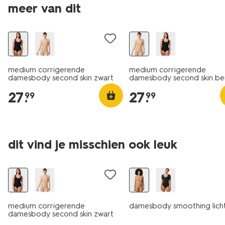
meer van dit
medium corrigerende
medium corrigerende
damesbody second skin zwart
damesbody second skin be
27
.
27
.
99
99
dit vind je misschien ook leuk
laag geprijsd
medium corrigerende
damesbody smoothing licht
damesbody second skin zwart