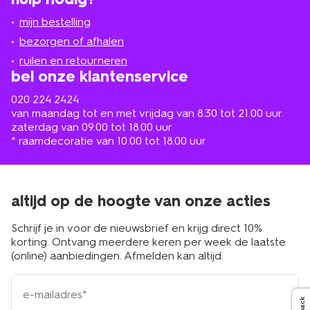
jou
mijn bestelling
in
de
bezorgen of afhalen
buurt
ruilen en retourneren
bel onze klantenservice
020 224 2424
van maandag tot en met vrijdag van 8.30 tot 21.00 uur
zaterdag van 09.00 tot 18.00 uur
* raamdecoratie van 10.00 tot 18.00 uur
altijd op de hoogte van onze acties
Schrijf je in voor de nieuwsbrief en krijg direct 10%
korting. Ontvang meerdere keren per week de laatste
(online) aanbiedingen. Afmelden kan altijd.
e-
mailadres