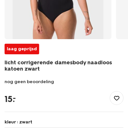
laag geprijsd
licht corrigerende damesbody naadloos
katoen zwart
nog geen beoordeling
/dames/lingerie/corrigerend-
ondergoed/body/licht-
15
.
–
corrigerende-
damesbody-
naadloos-
katoen-
kleur :
zwart
zwart-