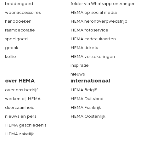
beddengoed
folder via Whatsapp ontvangen
woonaccessoires
HEMA op social media
handdoeken
HEMA herontwerpwedstrijd
raamdecoratie
HEMA fotoservice
speelgoed
HEMA cadeaukaarten
gebak
HEMA tickets
koffie
HEMA verzekeringen
inspiratie
nieuws
over HEMA
internationaal
over ons bedrijf
HEMA België
werken bij HEMA
HEMA Duitsland
duurzaamheid
HEMA Frankrijk
nieuws en pers
HEMA Oostenrijk
HEMA geschiedenis
HEMA zakelijk