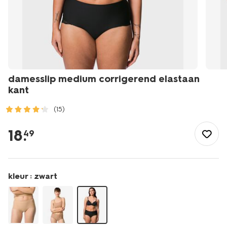
damesslip medium corrigerend elastaan
kant
(15)
/dames/lingerie/corrigerend-
ondergoed/slips/damesslip-
18
.
49
medium-
corrigerend-
elastaan-
kant-
kleur :
zwart
21500306.html