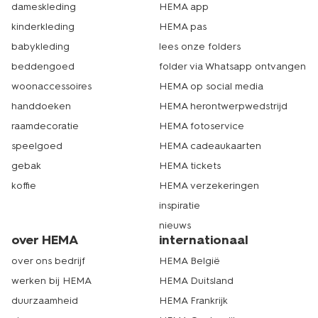
dameskleding
HEMA app
kinderkleding
HEMA pas
babykleding
lees onze folders
beddengoed
folder via Whatsapp ontvangen
woonaccessoires
HEMA op social media
handdoeken
HEMA herontwerpwedstrijd
raamdecoratie
HEMA fotoservice
speelgoed
HEMA cadeaukaarten
gebak
HEMA tickets
koffie
HEMA verzekeringen
inspiratie
nieuws
over HEMA
internationaal
over ons bedrijf
HEMA België
werken bij HEMA
HEMA Duitsland
duurzaamheid
HEMA Frankrijk