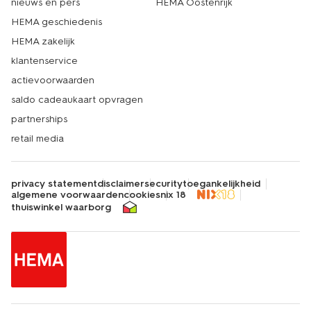
nieuws en pers
HEMA Oostenrijk
HEMA geschiedenis
HEMA zakelijk
klantenservice
actievoorwaarden
saldo cadeaukaart opvragen
partnerships
retail media
privacy statement
disclaimer
security
toegankelijkheid
algemene voorwaarden
cookies
nix 18
thuiswinkel waarborg