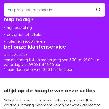
zoek
een
winkel
vind
hulp nodig?
winkel
bij
jou
mijn bestelling
in
de
bezorgen of afhalen
buurt
ruilen en retourneren
bel onze klantenservice
020 224 2424
van maandag tot en met vrijdag van 8.30 tot 21.00 uur
zaterdag van 09.00 tot 18.00 uur
* raamdecoratie van 10.00 tot 18.00 uur
altijd op de hoogte van onze acties
Schrijf je in voor de nieuwsbrief en krijg direct 10%
korting. Ontvang meerdere keren per week de laatste