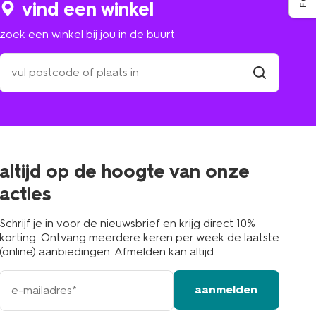
vind een winkel
zoek een winkel bij jou in de buurt
zoek
een
winkel
vind
winkel
bij
jou
in
de
buurt
altijd op de hoogte van onze
acties
Schrijf je in voor de nieuwsbrief en krijg direct 10%
korting. Ontvang meerdere keren per week de laatste
(online) aanbiedingen. Afmelden kan altijd.
e-
aanmelden
mailadres