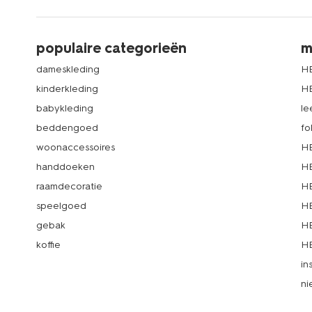
populaire categorieën
m
dameskleding
H
kinderkleding
H
babykleding
le
beddengoed
fo
woonaccessoires
HE
handdoeken
HE
raamdecoratie
HE
speelgoed
HE
gebak
HE
koffie
HE
in
ni