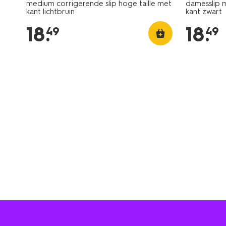
medium corrigerende slip hoge taille met
damesslip 
kant lichtbruin
kant zwart
18
.
18
.
49
49