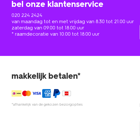
bel onze klantenservice
020 224 2424
van maandag tot en met vrijdag van 8.30 tot 21.00 uur
zaterdag van 09.00 tot 18.00 uur
* raamdecoratie van 10.00 tot 18.00 uur
makkelijk betalen*
*afhankelijk van de gekozen bezorgopties