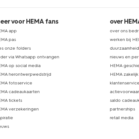
eer voor HEMA fans
over HEM
EMA app
over ons bedri
EMA pas
werken bij H
es onze folders
duurzaamhei
lder via Whatsapp ontvangen
nieuws en per
MA op social media
HEMA geschie
MA herontwerpwedstrijd
HEMA zakelijk
MA fotoservice
klantenservic
MA cadeaukaarten
actievoorwaa
MA tickets
saldo cadeau
MA verzekeringen
partnerships
spiratie
retail media
euws