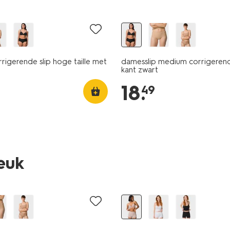
igerende slip hoge taille met
damesslip medium corrigerend
kant zwart
18
.
49
leuk