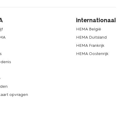
A
internationaal
jf
HEMA België
EMA
HEMA Duitsland
d
HEMA Frankrijk
s
HEMA Oostenrijk
denis
e
rden
kaart opvragen