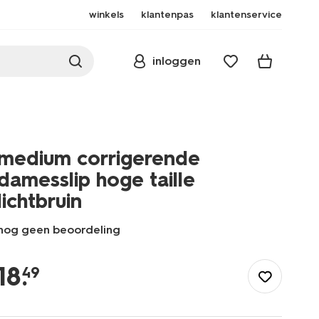
winkels
klantenpas
klantenservice
inloggen
medium corrigerende
damesslip hoge taille
lichtbruin
nog geen beoordeling
/dames/lingerie/corrigerend-
ondergoed/slips/medium-
18
.
49
corrigerende-
damesslip-
hoge-