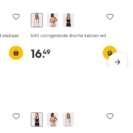
 elastaan
licht corrigerende shortie katoen wit
16
.
49