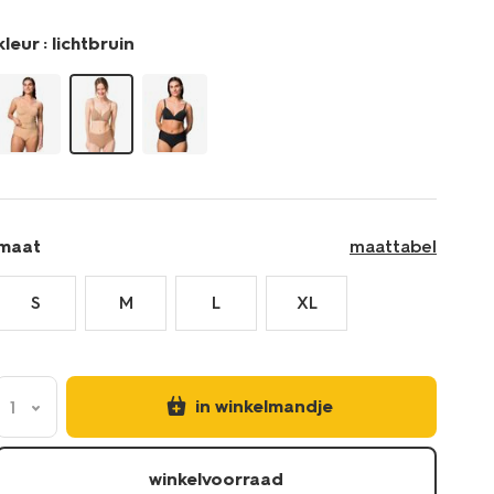
taille-
lichtbruin-
kleur :
lichtbruin
21500391LIGHTBROWN.html
maat
maattabel
S
M
L
XL
in winkelmandje
1
winkelvoorraad