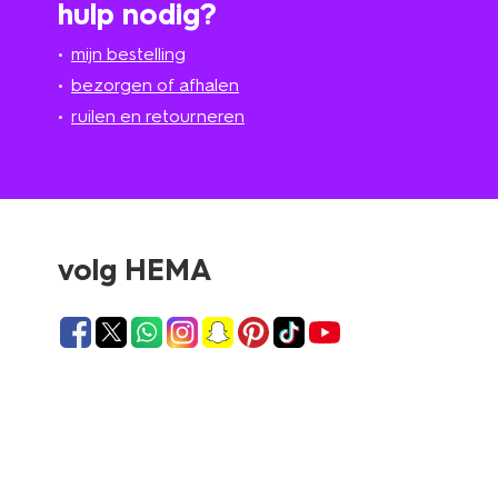
hulp nodig?
mijn bestelling
bezorgen of afhalen
ruilen en retourneren
volg HEMA