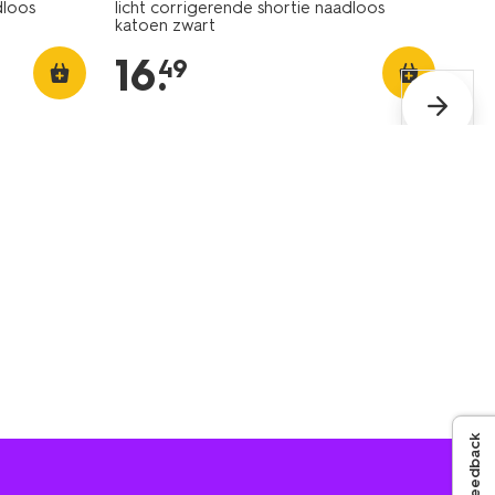
dloos
licht corrigerende shortie naadloos
katoen zwart
16
.
49
Feedback