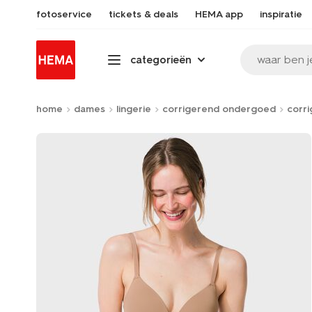
fotoservice
tickets & deals
HEMA app
inspiratie
waar ben j
categorieën
home
dames
lingerie
corrigerend ondergoed
corri