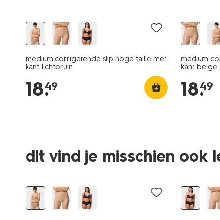
medium corrigerende slip hoge taille met
medium corr
kant lichtbruin
kant beige
18
.
18
.
49
49
dit vind je misschien ook 