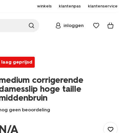
winkels
klantenpas
klantenservice
inloggen
laag geprijsd
medium corrigerende
damesslip hoge taille
middenbruin
nog geen beoordeling
/dames/lingerie/corrigerend-
ondergoed/slips/medium-
N/A
corrigerende-