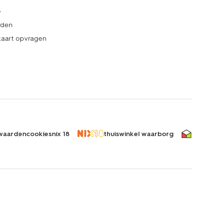
e
rden
kaart opvragen
waarden
cookies
nix 18
thuiswinkel waarborg