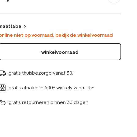
damesslip-
hoge-
taille-
middenbruin-
maattabel
1000022958.html
online niet op voorraad, bekijk de winkelvoorraad
winkelvoorraad
gratis thuisbezorgd vanaf 30.-
gratis afhalen in 500+ winkels vanaf 15.-
gratis retourneren binnen 30 dagen