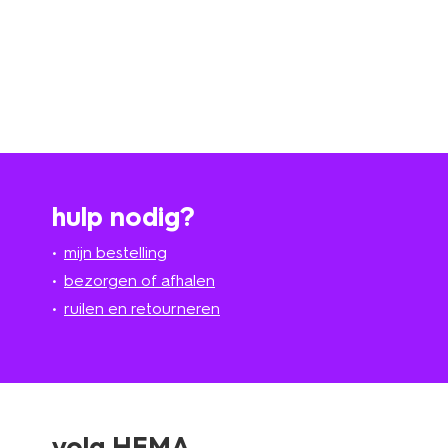
hulp nodig?
mijn bestelling
bezorgen of afhalen
ruilen en retourneren
volg HEMA