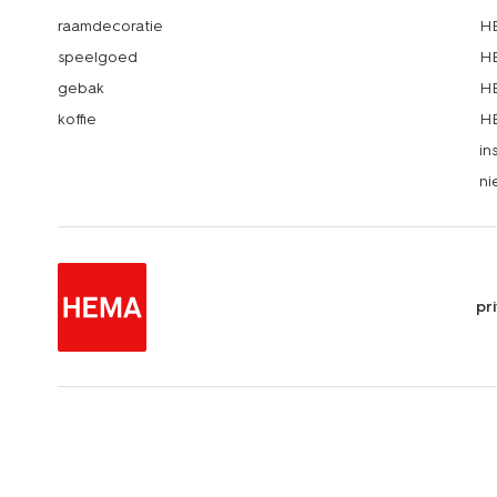
raamdecoratie
HE
speelgoed
HE
gebak
HE
koffie
HE
in
ni
pr