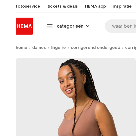
fotoservice
tickets & deals
HEMA app
inspiratie
waar ben j
categorieën
home
dames
lingerie
corrigerend ondergoed
corri