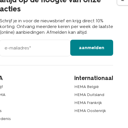
acties
Schrijf je in voor de nieuwsbrief en krijg direct 10%
korting. Ontvang meerdere keren per week de laatste
(online) aanbiedingen. Afmelden kan altijd.
e-
aanmelden
mailadres
A
internationaal
jf
HEMA België
EMA
HEMA Duitsland
d
HEMA Frankrijk
s
HEMA Oostenrijk
denis