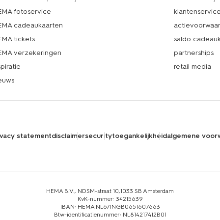
MA fotoservice
klantenservic
MA cadeaukaarten
actievoorwaa
MA tickets
saldo cadeau
MA verzekeringen
partnerships
spiratie
retail media
euws
ivacy statement
disclaimer
security
toegankelijkheid
algemene voor
HEMA B.V., NDSM-straat 10,1033 SB Amsterdam
KvK-nummer: 34215639
IBAN: HEMA NL67INGB0651607663
Btw-identificatienummer: NL814217412B01