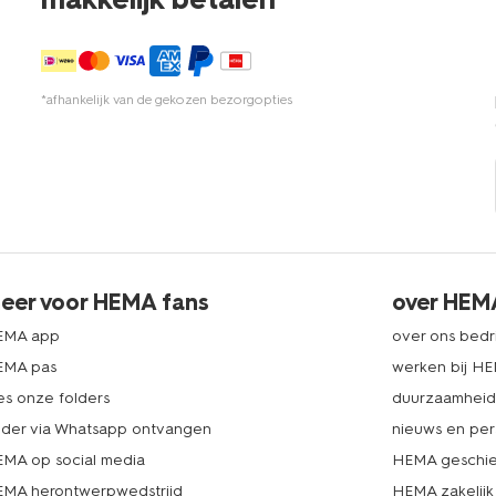
*afhankelijk van de gekozen bezorgopties
eer voor HEMA fans
over HEM
EMA app
over ons bedri
EMA pas
werken bij H
es onze folders
duurzaamhei
lder via Whatsapp ontvangen
nieuws en per
MA op social media
HEMA geschie
MA herontwerpwedstrijd
HEMA zakelijk