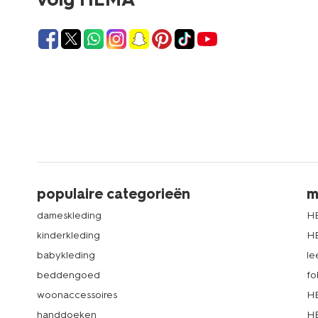
populaire categorieën
m
dameskleding
H
kinderkleding
H
babykleding
le
beddengoed
fo
woonaccessoires
HE
handdoeken
HE