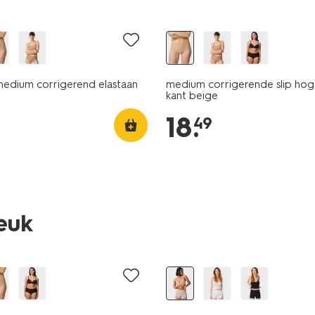
medium corrigerend elastaan
medium corrigerende slip hoge
kant beige
18
.
49
leuk