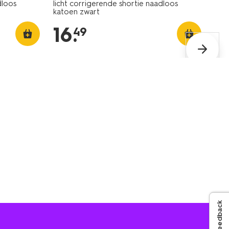
dloos
licht corrigerende shortie naadloos
katoen zwart
16
.
49
Feedback