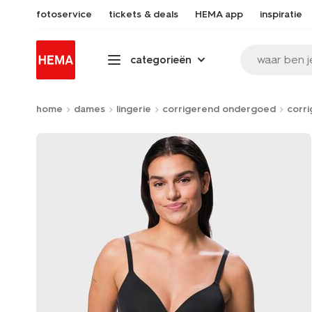
fotoservice
tickets & deals
HEMA app
inspiratie
waar ben j
categorieën
home
dames
lingerie
corrigerend ondergoed
corri