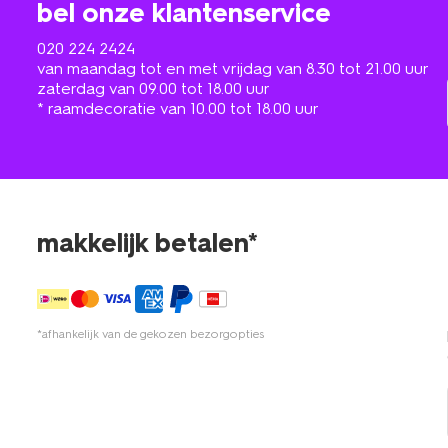
bel onze klantenservice
020 224 2424
van maandag tot en met vrijdag van 8.30 tot 21.00 uur
zaterdag van 09.00 tot 18.00 uur
* raamdecoratie van 10.00 tot 18.00 uur
makkelijk betalen*
*afhankelijk van de gekozen bezorgopties