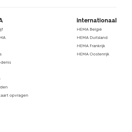
A
internationaal
jf
HEMA België
EMA
HEMA Duitsland
d
HEMA Frankrijk
s
HEMA Oostenrijk
denis
e
rden
kaart opvragen