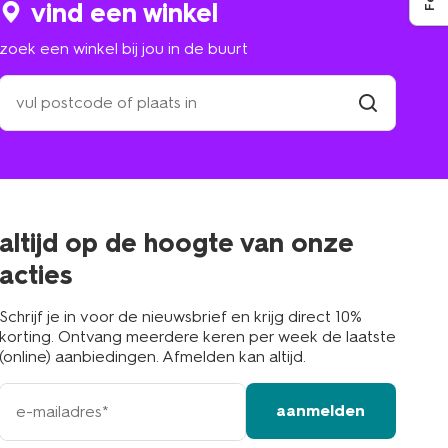
vind een winkel
zoek een winkel bij jou in de buurt
zoek
een
winkel
vind
winkel
bij
jou
in
de
buurt
altijd op de hoogte van onze
acties
Schrijf je in voor de nieuwsbrief en krijg direct 10%
korting. Ontvang meerdere keren per week de laatste
(online) aanbiedingen. Afmelden kan altijd.
e-
aanmelden
mailadres