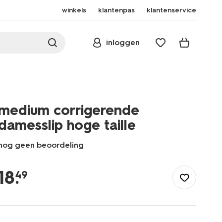
winkels
klantenpas
klantenservice
inloggen
medium corrigerende
damesslip hoge taille
nog geen beoordeling
/dames/lingerie/corrigerend-
ondergoed/slips/medium-
18
.
49
corrigerende-
damesslip-
hoge-
taille-
21500118.html