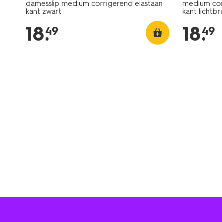
damesslip medium corrigerend elastaan
medium corr
kant zwart
kant lichtbr
18
.
18
.
49
49