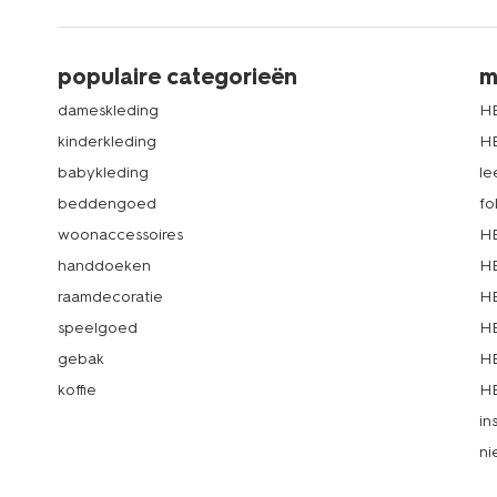
populaire categorieën
m
dameskleding
H
kinderkleding
H
babykleding
le
beddengoed
fo
woonaccessoires
HE
handdoeken
HE
raamdecoratie
HE
speelgoed
HE
gebak
HE
koffie
HE
in
ni