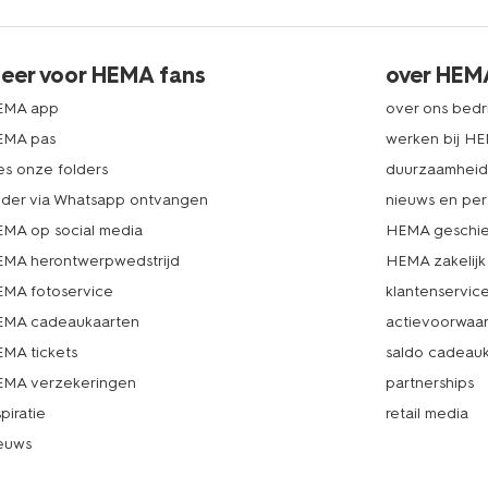
eer voor HEMA fans
over HEM
EMA app
over ons bedri
EMA pas
werken bij H
es onze folders
duurzaamhei
lder via Whatsapp ontvangen
nieuws en per
MA op social media
HEMA geschie
MA herontwerpwedstrijd
HEMA zakelijk
MA fotoservice
klantenservic
MA cadeaukaarten
actievoorwaa
MA tickets
saldo cadeau
MA verzekeringen
partnerships
spiratie
retail media
euws