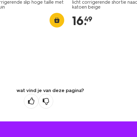
igerende slip hoge taille met
licht corrigerende shortie naa
uin
katoen beige
16
.
49
wat vind je van deze pagina?