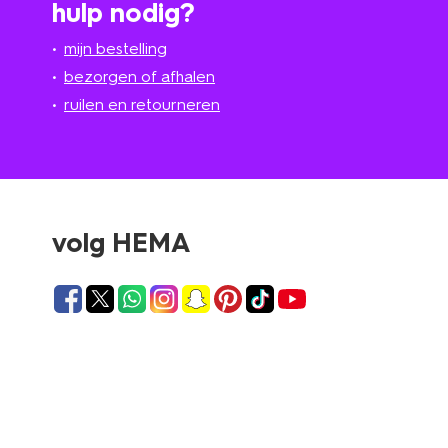
hulp nodig?
mijn bestelling
bezorgen of afhalen
ruilen en retourneren
volg HEMA