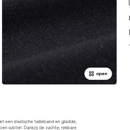
open
 een elastische tailleband en gladde,
en subtiel. Dankzij de zachte, rekbare