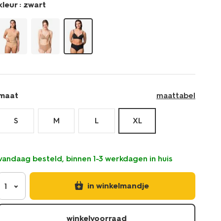
kleur :
zwart
maat
maattabel
S
M
L
XL
vandaag besteld, binnen 1-3 werkdagen in huis
in winkelmandje
1
winkelvoorraad