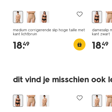
medium corrigerende slip hoge taille met
damesslip 
kant lichtbruin
kant zwart
18
.
18
.
49
49
dit vind je misschien ook 