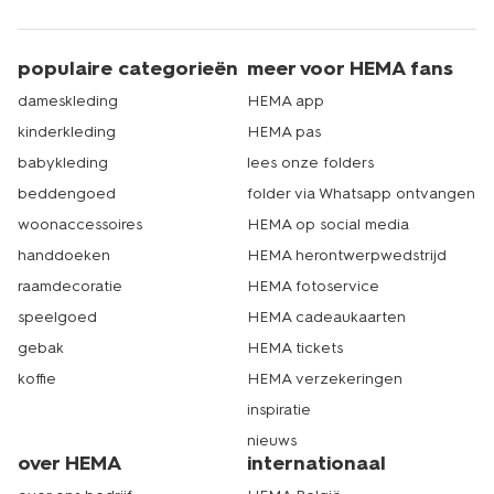
populaire categorieën
meer voor HEMA fans
dameskleding
HEMA app
kinderkleding
HEMA pas
babykleding
lees onze folders
beddengoed
folder via Whatsapp ontvangen
woonaccessoires
HEMA op social media
handdoeken
HEMA herontwerpwedstrijd
raamdecoratie
HEMA fotoservice
speelgoed
HEMA cadeaukaarten
gebak
HEMA tickets
koffie
HEMA verzekeringen
inspiratie
nieuws
over HEMA
internationaal