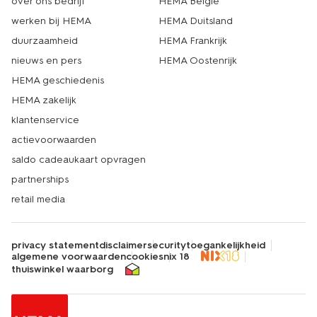
over ons bedrijf
HEMA België
werken bij HEMA
HEMA Duitsland
duurzaamheid
HEMA Frankrijk
nieuws en pers
HEMA Oostenrijk
HEMA geschiedenis
HEMA zakelijk
klantenservice
actievoorwaarden
saldo cadeaukaart opvragen
partnerships
retail media
privacy statement
disclaimer
security
toegankelijkheid
algemene voorwaarden
cookies
nix 18
thuiswinkel waarborg