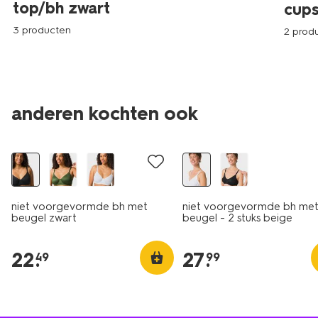
top/bh zwart
cups
3 producten
2 prod
anderen kochten ook
2 stuks
niet voorgevormde bh met
niet voorgevormde bh me
beugel zwart
beugel - 2 stuks beige
22
.
27
.
49
99