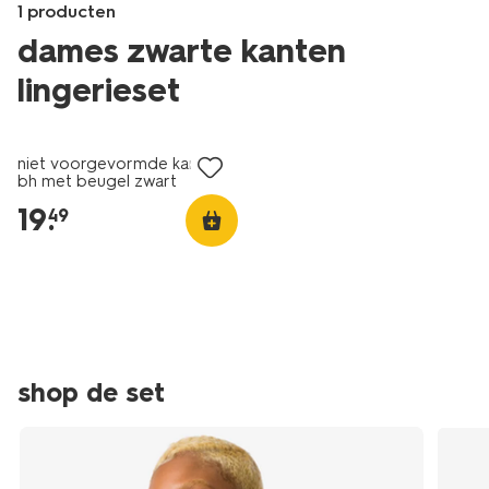
1 producten
dames zwarte kanten
lingerieset
Products
/dames/lingerie/bh/niet-
niet voorgevormde kanten
voorgevormde-
bh met beugel zwart
kanten-
19
.
49
bh-
met-
beugel-
-
zwart-
21805850BLACK.html
shop de set