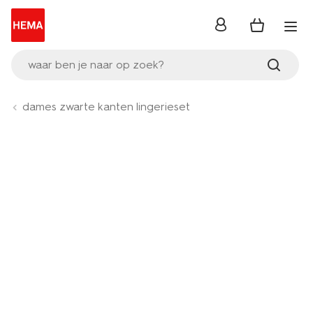
inloggen
waar ben je naar op zoek?
dames zwarte kanten lingerieset
Product-
set
image