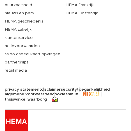
duurzaamheid
HEMA Frankrijk
nieuws en pers
HEMA Oostenrijk
HEMA geschiedenis
HEMA zakelijk
klantenservice
actievoorwaarden
saldo cadeaukaart opvragen
partnerships
retail media
privacy statement
disclaimer
security
toegankelijkheid
algemene voorwaarden
cookies
nix 18
thuiswinkel waarborg