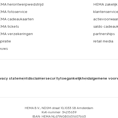
MA herontwerpwedstrijd
HEMA zakelijk
MA fotoservice
klantenservic
MA cadeaukaarten
actievoorwaa
MA tickets
saldo cadeau
MA verzekeringen
partnerships
spiratie
retail media
euws
ivacy statement
disclaimer
security
toegankelijkheid
algemene voor
HEMA B.V., NDSM-straat 10,1033 SB Amsterdam
KvK-nummer: 34215639
IBAN: HEMA NL67INGB0651607663