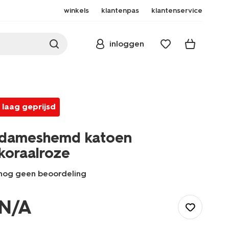
winkels
klantenpas
klantenservice
inloggen
laag geprijsd
dameshemd katoen
koraalroze
nog geen beoordeling
/dames/lingerie/hemd/dameshemd-
katoen-
N/A
koraalroze-
19691129CORALPINK.html