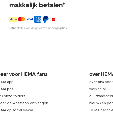
makkelijk betalen*
*afhankelijk van de gekozen bezorgopties
eer voor HEMA fans
over HEM
EMA app
over ons bedri
EMA pas
werken bij H
es onze folders
duurzaamhei
lder via Whatsapp ontvangen
nieuws en per
MA op social media
HEMA geschie