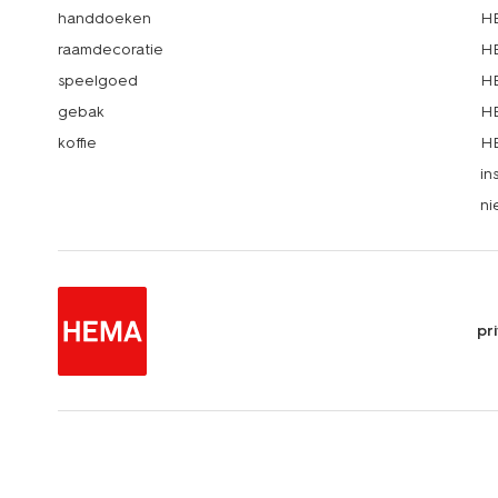
handdoeken
HE
raamdecoratie
HE
speelgoed
HE
gebak
HE
koffie
HE
in
ni
pr