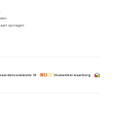
e
rden
kaart opvragen
waarden
cookies
nix 18
thuiswinkel waarborg