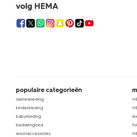
volg HEMA
populaire categorieën
m
dameskleding
H
kinderkleding
H
babykleding
le
beddengoed
fo
woonaccessoires
HE