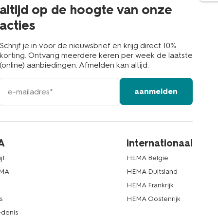
buurt
altijd op de hoogte van onze
acties
Schrijf je in voor de nieuwsbrief en krijg direct 10%
korting. Ontvang meerdere keren per week de laatste
(online) aanbiedingen. Afmelden kan altijd.
e-
aanmelden
mailadres
A
internationaal
jf
HEMA België
EMA
HEMA Duitsland
d
HEMA Frankrijk
s
HEMA Oostenrijk
denis