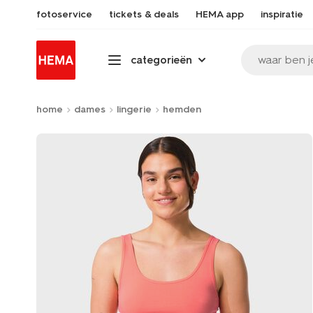
fotoservice
tickets & deals
HEMA app
inspiratie
waar ben j
categorieën
home
dames
lingerie
hemden