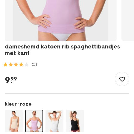
dameshemd katoen rib spaghettibandjes
met kant
(5)
/dames/lingerie/hemd/dameshemd-
katoen-
9
.
99
rib-
spaghettibandjes-
met-
kant-
kleur :
roze
19603104.html