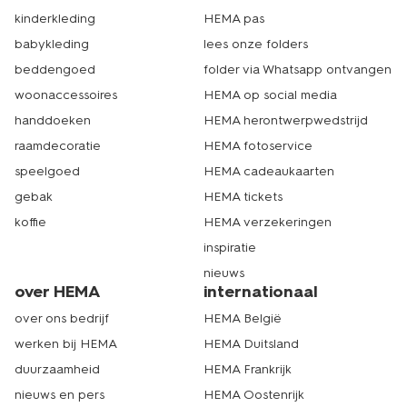
kinderkleding
HEMA pas
babykleding
lees onze folders
beddengoed
folder via Whatsapp ontvangen
woonaccessoires
HEMA op social media
handdoeken
HEMA herontwerpwedstrijd
raamdecoratie
HEMA fotoservice
speelgoed
HEMA cadeaukaarten
gebak
HEMA tickets
koffie
HEMA verzekeringen
inspiratie
nieuws
over HEMA
internationaal
over ons bedrijf
HEMA België
werken bij HEMA
HEMA Duitsland
duurzaamheid
HEMA Frankrijk
nieuws en pers
HEMA Oostenrijk