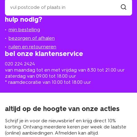
zoek
een
winkel
vind
hulp nodig?
winkel
bij
jou
mijn bestelling
in
de
bezorgen of afhalen
buurt
ruilen en retourneren
bel onze klantenservice
020 224 2424
van maandag tot en met vrijdag van 8.30 tot 21.00 uur
zaterdag van 09.00 tot 18.00 uur
* raamdecoratie van 10.00 tot 18.00 uur
altijd op de hoogte van onze acties
Schrijf je in voor de nieuwsbrief en krijg direct 10%
korting. Ontvang meerdere keren per week de laatste
(online) aanbiedingen. Afmelden kan altijd.