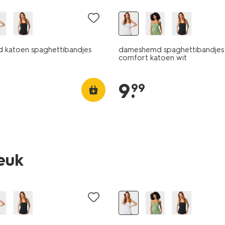
katoen spaghettibandjes
dameshemd spaghettibandjes
comfort katoen wit
9
.
99
leuk