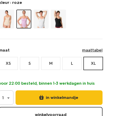
kleur :
roze
maat
maattabel
XS
S
M
L
XL
voor 22:00 besteld, binnen 1-3 werkdagen in huis
in winkelmandje
1
winkelvoorraad