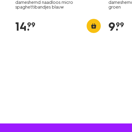
dameshemd naadloos micro
dameshemd 
spaghettibandjes blauw
groen
14
.
9
.
99
99