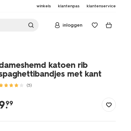
winkels
klantenpas
klantenservice
inloggen
dameshemd katoen rib
spaghettibandjes met kant
(5)
/dames/lingerie/hemd/dameshemd-
katoen-
9
.
99
rib-
spaghettibandjes-
met-
kant-
19603105.html