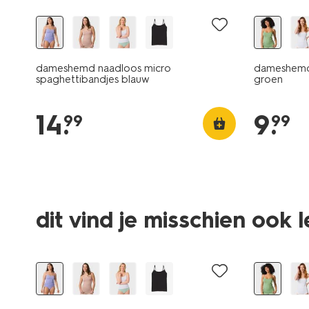
dameshemd naadloos micro
dameshemd 
spaghettibandjes blauw
groen
14
.
9
.
99
99
dit vind je misschien ook 
30% korting