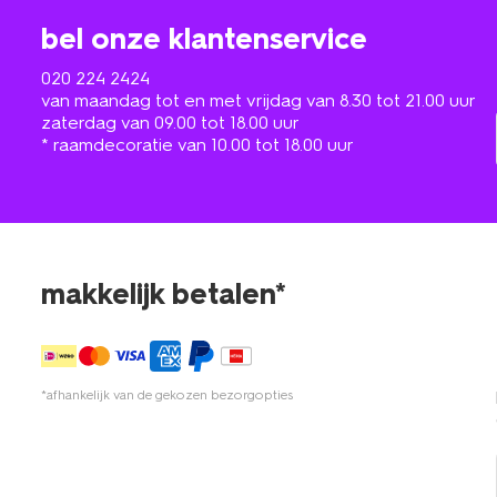
bel onze klantenservice
020 224 2424
van maandag tot en met vrijdag van 8.30 tot 21.00 uur
zaterdag van 09.00 tot 18.00 uur
* raamdecoratie van 10.00 tot 18.00 uur
makkelijk betalen*
*afhankelijk van de gekozen bezorgopties