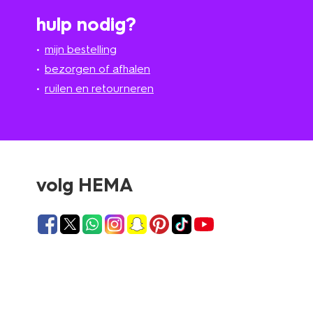
hulp nodig?
mijn bestelling
bezorgen of afhalen
ruilen en retourneren
volg HEMA