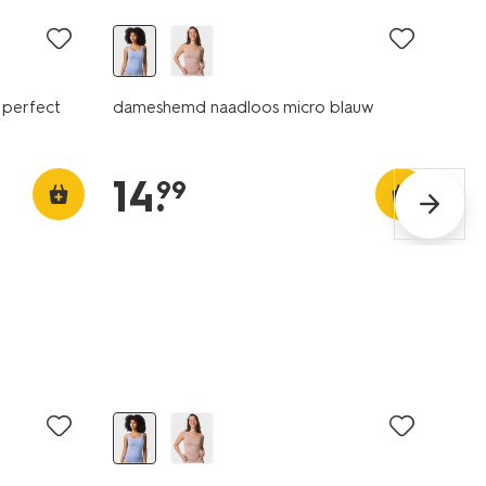
 perfect
dameshemd naadloos micro blauw
14
.
99
30% korting