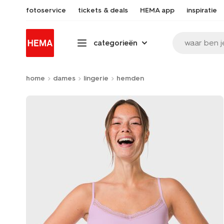
fotoservice
tickets & deals
HEMA app
inspiratie
waar ben j
categorieën
home
dames
lingerie
hemden