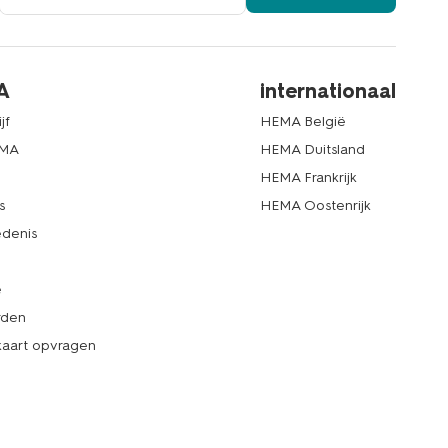
A
internationaal
jf
HEMA België
EMA
HEMA Duitsland
d
HEMA Frankrijk
s
HEMA Oostenrijk
denis
e
rden
kaart opvragen