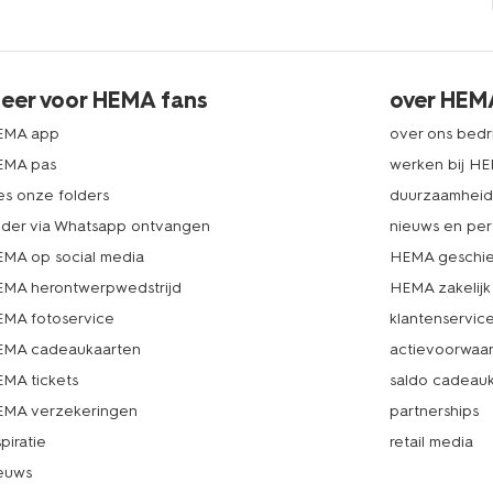
eer voor HEMA fans
over HEM
EMA app
over ons bedri
EMA pas
werken bij H
es onze folders
duurzaamhei
lder via Whatsapp ontvangen
nieuws en per
MA op social media
HEMA geschie
MA herontwerpwedstrijd
HEMA zakelijk
MA fotoservice
klantenservic
MA cadeaukaarten
actievoorwaa
MA tickets
saldo cadeau
MA verzekeringen
partnerships
spiratie
retail media
euws