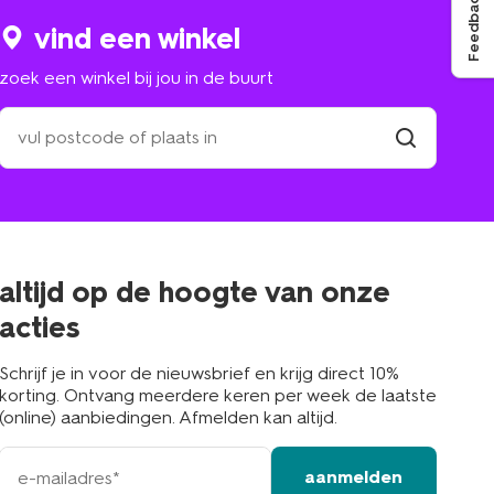
Feedback
vind een winkel
zoek een winkel bij jou in de buurt
zoek
een
winkel
vind
winkel
bij
jou
in
de
buurt
altijd op de hoogte van onze
acties
Schrijf je in voor de nieuwsbrief en krijg direct 10%
korting. Ontvang meerdere keren per week de laatste
(online) aanbiedingen. Afmelden kan altijd.
e-
aanmelden
mailadres