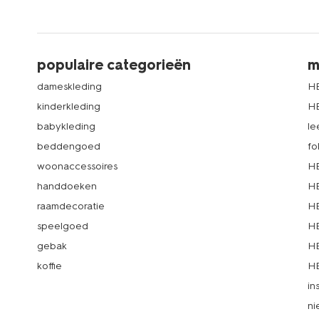
populaire categorieën
m
dameskleding
H
kinderkleding
H
babykleding
le
beddengoed
fo
woonaccessoires
HE
handdoeken
HE
raamdecoratie
HE
speelgoed
HE
gebak
HE
koffie
HE
in
ni