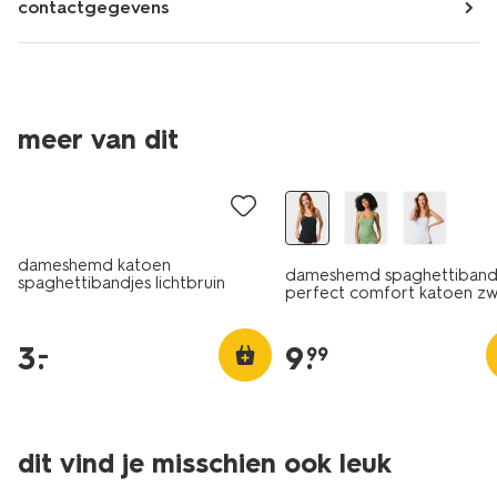
contactgegevens
meer van dit
laag geprijsd
dameshemd katoen
dameshemd spaghettiband
spaghettibandjes lichtbruin
perfect comfort katoen zw
3
.
9
.
–
99
dit vind je misschien ook leuk
laag geprijsd