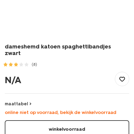
dameshemd katoen spaghettibandjes
zwart
(8)
/dames/lingerie/hemd/dameshemd-
katoen-
N/A
spaghettibandjes-
zwart-
1000002181.html
maattabel
online niet op voorraad, bekijk de winkelvoorraad
winkelvoorraad