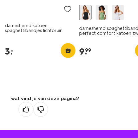
dameshemd katoen
dameshemd spaghettiband
spaghettibandjes lichtbruin
perfect comfort katoen zw
3
.
9
.
–
99
wat vind je van deze pagina?