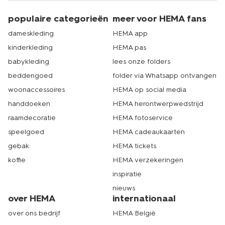
populaire categorieën
meer voor HEMA fans
dameskleding
HEMA app
kinderkleding
HEMA pas
babykleding
lees onze folders
beddengoed
folder via Whatsapp ontvangen
woonaccessoires
HEMA op social media
handdoeken
HEMA herontwerpwedstrijd
raamdecoratie
HEMA fotoservice
speelgoed
HEMA cadeaukaarten
gebak
HEMA tickets
koffie
HEMA verzekeringen
inspiratie
nieuws
over HEMA
internationaal
over ons bedrijf
HEMA België