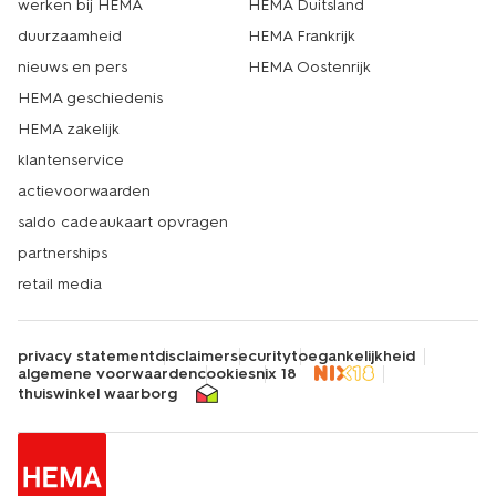
werken bij HEMA
HEMA Duitsland
duurzaamheid
HEMA Frankrijk
nieuws en pers
HEMA Oostenrijk
HEMA geschiedenis
HEMA zakelijk
klantenservice
actievoorwaarden
saldo cadeaukaart opvragen
partnerships
retail media
privacy statement
disclaimer
security
toegankelijkheid
algemene voorwaarden
cookies
nix 18
thuiswinkel waarborg