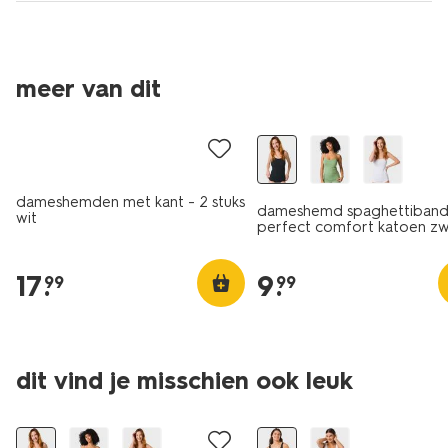
meer van dit
2 stuks
dameshemden met kant - 2 stuks
dameshemd spaghettiband
wit
perfect comfort katoen zw
17
.
9
.
99
99
dit vind je misschien ook leuk
30% korting