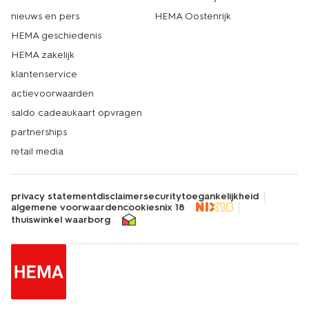
nieuws en pers
HEMA Oostenrijk
HEMA geschiedenis
HEMA zakelijk
klantenservice
actievoorwaarden
saldo cadeaukaart opvragen
partnerships
retail media
privacy statement
disclaimer
security
toegankelijkheid
algemene voorwaarden
cookies
nix 18
thuiswinkel waarborg