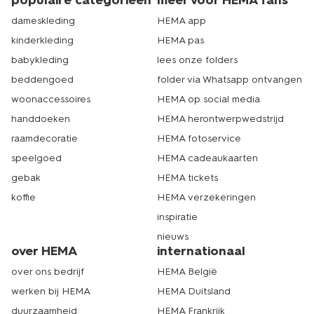
populaire categorieën
meer voor HEMA fans
dameskleding
HEMA app
kinderkleding
HEMA pas
babykleding
lees onze folders
beddengoed
folder via Whatsapp ontvangen
woonaccessoires
HEMA op social media
handdoeken
HEMA herontwerpwedstrijd
raamdecoratie
HEMA fotoservice
speelgoed
HEMA cadeaukaarten
gebak
HEMA tickets
koffie
HEMA verzekeringen
inspiratie
nieuws
over HEMA
internationaal
over ons bedrijf
HEMA België
werken bij HEMA
HEMA Duitsland
duurzaamheid
HEMA Frankrijk