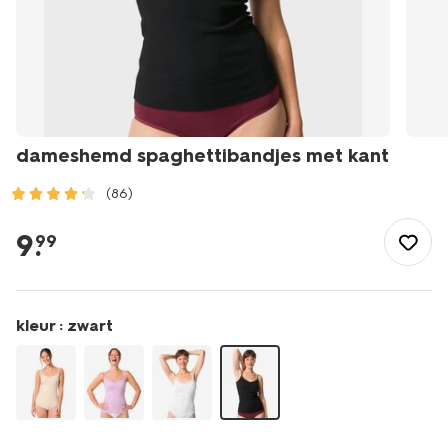
dameshemd spaghettibandjes met kant
(86)
/dames/lingerie/hemd/dameshemd-
spaghettibandjes-
9
.
99
met-
kant-
19691229.html
kleur :
zwart