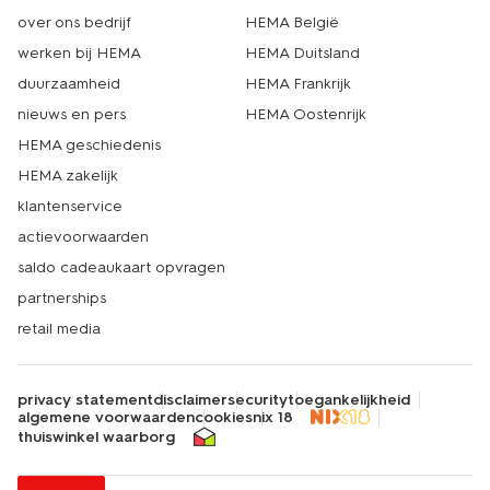
over ons bedrijf
HEMA België
werken bij HEMA
HEMA Duitsland
duurzaamheid
HEMA Frankrijk
nieuws en pers
HEMA Oostenrijk
HEMA geschiedenis
HEMA zakelijk
klantenservice
actievoorwaarden
saldo cadeaukaart opvragen
partnerships
retail media
privacy statement
disclaimer
security
toegankelijkheid
algemene voorwaarden
cookies
nix 18
thuiswinkel waarborg