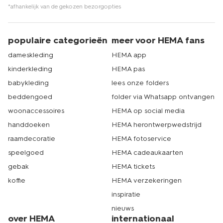
*afhankelijk van de gekozen bezorgopties
populaire categorieën
meer voor HEMA fans
dameskleding
HEMA app
kinderkleding
HEMA pas
babykleding
lees onze folders
beddengoed
folder via Whatsapp ontvangen
woonaccessoires
HEMA op social media
handdoeken
HEMA herontwerpwedstrijd
raamdecoratie
HEMA fotoservice
speelgoed
HEMA cadeaukaarten
gebak
HEMA tickets
koffie
HEMA verzekeringen
inspiratie
nieuws
over HEMA
internationaal