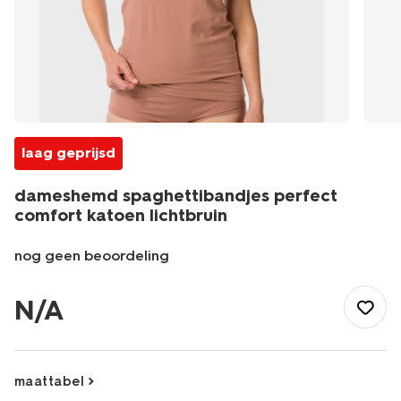
laag geprijsd
dameshemd spaghettibandjes perfect
comfort katoen lichtbruin
nog geen beoordeling
/dames/lingerie/hemd/dameshemd-
spaghettibandjes-
N/A
perfect-
comfort-
katoen-
lichtbruin-
maattabel
19631365LIGHTBROWN.html