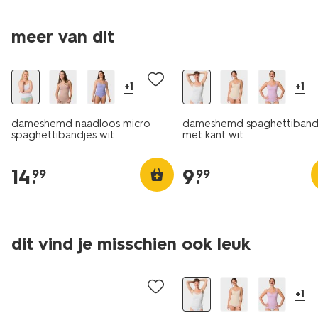
meer van dit
30% korting
+1
+1
dameshemd naadloos micro
dameshemd spaghettiband
spaghettibandjes wit
met kant wit
14
.
9
.
99
99
dit vind je misschien ook leuk
3+1 gratis
+1