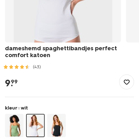
dameshemd spaghettibandjes perfect
comfort katoen
(43)
/dames/lingerie/hemd/dameshemd-
spaghettibandjes-
9
.
99
perfect-
comfort-
katoen-
19691315.html
kleur :
wit