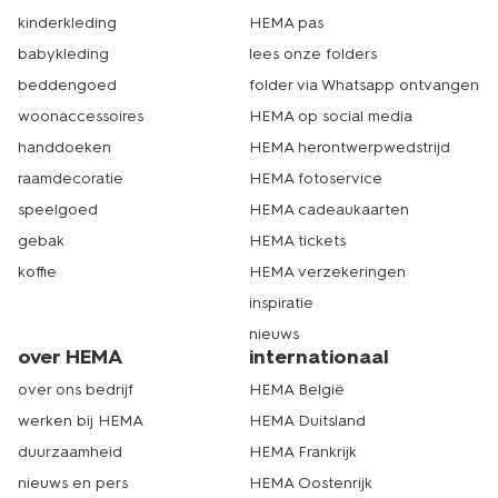
kinderkleding
HEMA pas
babykleding
lees onze folders
beddengoed
folder via Whatsapp ontvangen
woonaccessoires
HEMA op social media
handdoeken
HEMA herontwerpwedstrijd
raamdecoratie
HEMA fotoservice
speelgoed
HEMA cadeaukaarten
gebak
HEMA tickets
koffie
HEMA verzekeringen
inspiratie
nieuws
over HEMA
internationaal
over ons bedrijf
HEMA België
werken bij HEMA
HEMA Duitsland
duurzaamheid
HEMA Frankrijk
nieuws en pers
HEMA Oostenrijk