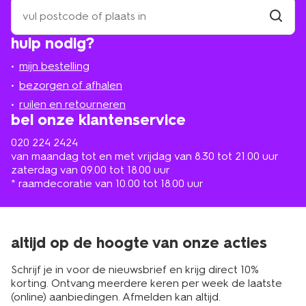
zoek
een
winkel
vind
hulp nodig?
winkel
bij
jou
mijn bestelling
in
de
bezorgen of afhalen
buurt
ruilen en retourneren
bel onze klantenservice
020 224 2424
van maandag tot en met vrijdag van 8.30 tot 21.00 uur
zaterdag van 09.00 tot 18.00 uur
* raamdecoratie van 10.00 tot 18.00 uur
altijd op de hoogte van onze acties
Schrijf je in voor de nieuwsbrief en krijg direct 10%
korting. Ontvang meerdere keren per week de laatste
(online) aanbiedingen. Afmelden kan altijd.