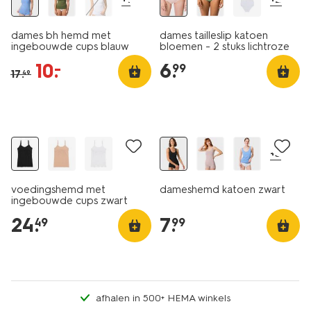
dames bh hemd met
dames tailleslip katoen
ingebouwde cups blauw
bloemen - 2 stuks lichtroze
10
.
6
.
–
99
17
.
49
2 voor 9.99
+3
voedingshemd met
dameshemd katoen zwart
ingebouwde cups zwart
24
.
7
.
49
99
afhalen in 500+ HEMA winkels