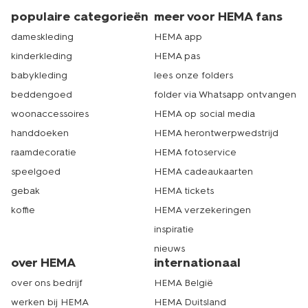
populaire categorieën
meer voor HEMA fans
dameskleding
HEMA app
kinderkleding
HEMA pas
babykleding
lees onze folders
beddengoed
folder via Whatsapp ontvangen
woonaccessoires
HEMA op social media
handdoeken
HEMA herontwerpwedstrijd
raamdecoratie
HEMA fotoservice
speelgoed
HEMA cadeaukaarten
gebak
HEMA tickets
koffie
HEMA verzekeringen
inspiratie
nieuws
over HEMA
internationaal
over ons bedrijf
HEMA België
werken bij HEMA
HEMA Duitsland