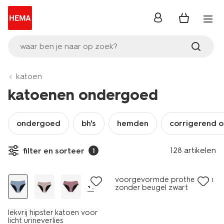
inloggen
waar ben je naar op zoek?
katoen
katoenen ondergoed
ondergoed
bh's
hemden
corrigerend 
128 artikelen
filter en sorteer
1
voorgevormde prothese bh
+1
zonder beugel zwart
lekvrij hipster katoen voor
licht urineverlies