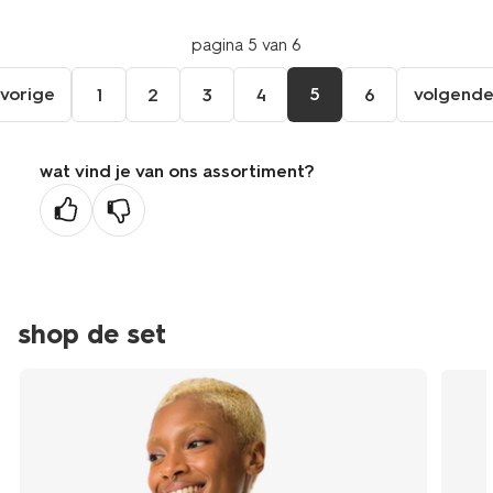
pagina 5 van 6
vorige
5
volgend
1
2
3
4
6
ga
vol
naar
pag
de
wat vind je van ons assortiment?
vorige
pagina
shop de set