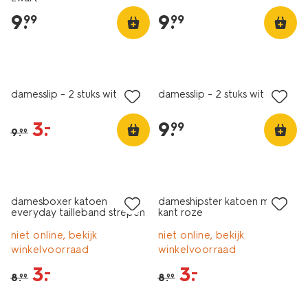
9
.
9
.
99
99
2 stuks
korting
2 stuks
damesslip - 2 stuks wit
damesslip - 2 stuks wit
3
.
9
.
–
99
9
.
99
sale
sale
damesboxer katoen
dameshipster katoen met
everyday tailleband strepen
kant roze
roze
niet online, bekijk
niet online, bekijk
winkelvoorraad
winkelvoorraad
3
.
3
.
–
–
8
.
8
.
99
99