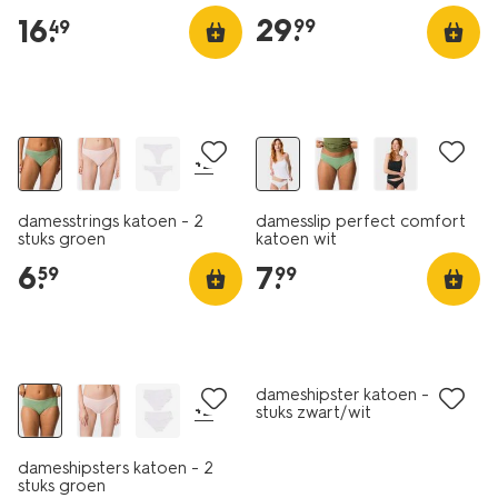
middenblauw
29
.
16
.
99
49
2 stuks
+2
damesstrings katoen - 2
damesslip perfect comfort
stuks groen
katoen wit
6
.
7
.
59
99
2 stuks
2 stuks
laag geprijsd
dameshipster katoen - 2
+2
stuks zwart/wit
dameshipsters katoen - 2
stuks groen