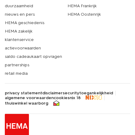
duurzaamheid
HEMA Frankrijk
nieuws en pers
HEMA Oostenrijk
HEMA geschiedenis
HEMA zakelijk
klantenservice
actievoorwaarden
saldo cadeaukaart opvragen
partnerships
retail media
privacy statement
disclaimer
security
toegankelijkheid
algemene voorwaarden
cookies
nix 18
thuiswinkel waarborg