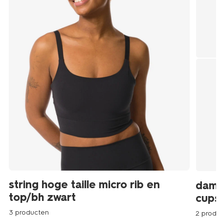
string hoge taille micro rib en
dam
top/bh zwart
cups
3 producten
2 prod