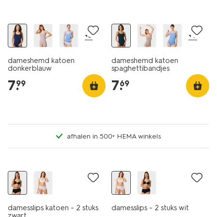
2 voor 9.99
2 voor 9.99
+3
+6
dameshemd katoen
dameshemd katoen
donkerblauw
spaghettibandjes
donkerblauw
7
.
7
.
99
69
afhalen in 500+ HEMA winkels
2 stuks
2 stuks
damesslips katoen - 2 stuks
damesslips - 2 stuks wit
zwart