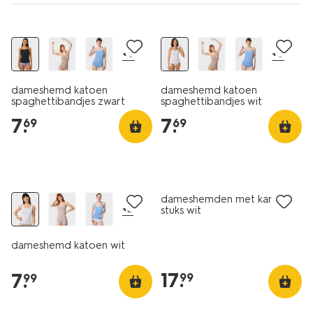
2 voor 9.99
2 voor 9.99
+6
+6
dameshemd katoen
dameshemd katoen
spaghettibandjes zwart
spaghettibandjes wit
7
.
7
.
69
69
2 voor 9.99
2 stuks
dameshemden met kant - 2
+3
stuks wit
dameshemd katoen wit
17
.
7
.
99
99