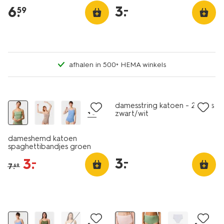
3
.
–
6
.
59
afhalen in 500+ HEMA winkels
2 stuks
korting
laag geprijsd
damesstring katoen - 2 stuks
+6
zwart/wit
dameshemd katoen
spaghettibandjes groen
3
.
–
3
.
–
7
.
69
korting
2 stuks
+1
+2