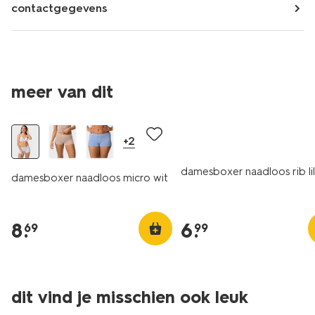
contactgegevens
meer van dit
+2
damesboxer naadloos rib li
damesboxer naadloos micro wit
8
.
6
.
69
99
dit vind je misschien ook leuk
3+1 gratis