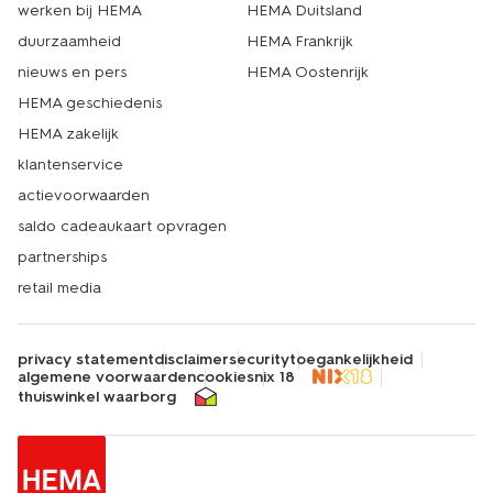
werken bij HEMA
HEMA Duitsland
duurzaamheid
HEMA Frankrijk
nieuws en pers
HEMA Oostenrijk
HEMA geschiedenis
HEMA zakelijk
klantenservice
actievoorwaarden
saldo cadeaukaart opvragen
partnerships
retail media
privacy statement
disclaimer
security
toegankelijkheid
algemene voorwaarden
cookies
nix 18
thuiswinkel waarborg