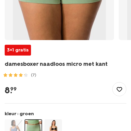
3+1 gratis
damesboxer naadloos micro met kant
(7)
/dames/lingerie/slip/boxer/damesboxer-
naadloos-
8
.
99
micro-
met-
kant-
19603074.html
kleur :
groen