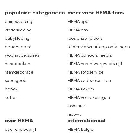
populaire categorieën
meer voor HEMA fans
dameskleding
HEMA app
kinderkleding
HEMA pas
babykleding
lees onze folders
beddengoed
folder via Whatsapp ontvangen
woonaccessoires
HEMA op social media
handdoeken
HEMA herontwerpwedstrijd
raamdecoratie
HEMA fotoservice
speelgoed
HEMA cadeaukaarten
gebak
HEMA tickets
koffie
HEMA verzekeringen
inspiratie
nieuws
over HEMA
internationaal
over ons bedrijf
HEMA België