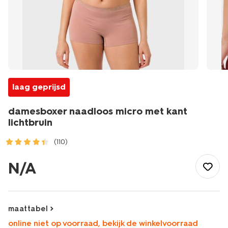
laag geprijsd
damesboxer naadloos micro met kant
lichtbruin
(110)
/dames/lingerie/slip/boxer/damesboxer-
naadloos-
N/A
micro-
met-
kant-
lichtbruin-
maattabel
19690822LIGHTBROWN.html
online niet op voorraad, bekijk de winkelvoorraad