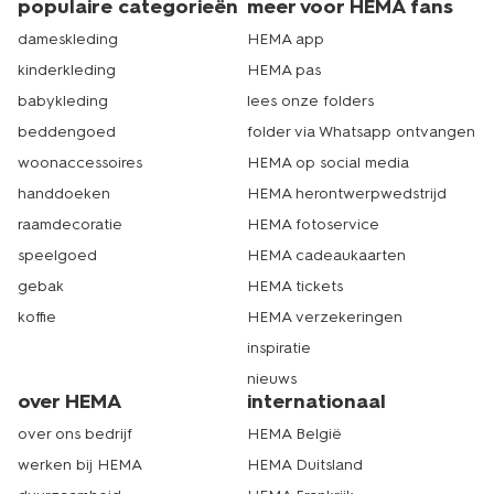
populaire categorieën
meer voor HEMA fans
dameskleding
HEMA app
kinderkleding
HEMA pas
babykleding
lees onze folders
beddengoed
folder via Whatsapp ontvangen
woonaccessoires
HEMA op social media
handdoeken
HEMA herontwerpwedstrijd
raamdecoratie
HEMA fotoservice
speelgoed
HEMA cadeaukaarten
gebak
HEMA tickets
koffie
HEMA verzekeringen
inspiratie
nieuws
over HEMA
internationaal
over ons bedrijf
HEMA België
werken bij HEMA
HEMA Duitsland