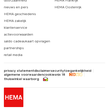
duurzaamheid
HEMA Frankrijk
nieuws en pers
HEMA Oostenrijk
HEMA geschiedenis
HEMA zakelijk
klantenservice
actievoorwaarden
saldo cadeaukaart opvragen
partnerships
retail media
privacy statement
disclaimer
security
toegankelijkheid
algemene voorwaarden
cookies
nix 18
thuiswinkel waarborg