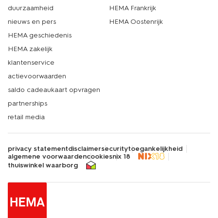
duurzaamheid
HEMA Frankrijk
nieuws en pers
HEMA Oostenrijk
HEMA geschiedenis
HEMA zakelijk
klantenservice
actievoorwaarden
saldo cadeaukaart opvragen
partnerships
retail media
privacy statement
disclaimer
security
toegankelijkheid
algemene voorwaarden
cookies
nix 18
thuiswinkel waarborg