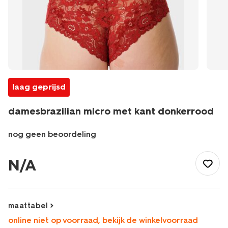
laag geprijsd
damesbrazilian micro met kant donkerrood
nog geen beoordeling
/dames/lingerie/slip/brazilian-
slip/damesbrazilian-
N/A
micro-
met-
kant-
donkerrood-
maattabel
19601504DARKRED.html
online niet op voorraad, bekijk de winkelvoorraad