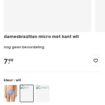
damesbrazilian micro met kant wit
nog geen beoordeling
/dames/lingerie/slip/brazilian-
slip/damesbrazilian-
7
.
99
micro-
met-
kant-
wit-
kleur :
wit
19620124WHITE.html