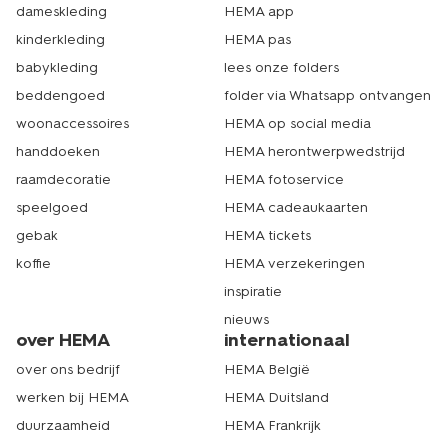
dameskleding
HEMA app
kinderkleding
HEMA pas
babykleding
lees onze folders
beddengoed
folder via Whatsapp ontvangen
woonaccessoires
HEMA op social media
handdoeken
HEMA herontwerpwedstrijd
raamdecoratie
HEMA fotoservice
speelgoed
HEMA cadeaukaarten
gebak
HEMA tickets
koffie
HEMA verzekeringen
inspiratie
nieuws
over HEMA
internationaal
over ons bedrijf
HEMA België
werken bij HEMA
HEMA Duitsland
duurzaamheid
HEMA Frankrijk