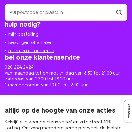
zoek
een
winkel
vind
hulp nodig?
winkel
bij
jou
mijn bestelling
in
de
bezorgen of afhalen
buurt
ruilen en retourneren
bel onze klantenservice
020 224 2424
van maandag tot en met vrijdag van 8.30 tot 21.00 uur
zaterdag van 09.00 tot 18.00 uur
* raamdecoratie van 10.00 tot 18.00 uur
Feedback
altijd op de hoogte van onze acties
Schrijf je in voor de nieuwsbrief en krijg direct 10%
korting. Ontvang meerdere keren per week de laatste