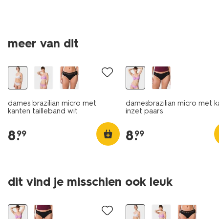
meer van dit
3+1 gratis
3+1 gratis
dames brazilian micro met
damesbrazilian micro met k
kanten tailleband wit
inzet paars
8
.
8
.
99
99
dit vind je misschien ook leuk
3+1 gratis
3+1 gratis