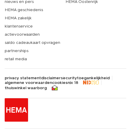
nieuws en pers
HEMA Oostenrijk
HEMA geschiedenis
HEMA zakelijk
klantenservice
actievoorwaarden
saldo cadeaukaart opvragen
partnerships
retail media
privacy statement
disclaimer
security
toegankelijkheid
algemene voorwaarden
cookies
nix 18
thuiswinkel waarborg