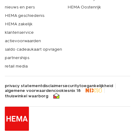
nieuws en pers
HEMA Oostenrijk
HEMA geschiedenis
HEMA zakelijk
klantenservice
actievoorwaarden
saldo cadeaukaart opvragen
partnerships
retail media
privacy statement
disclaimer
security
toegankelijkheid
algemene voorwaarden
cookies
nix 18
thuiswinkel waarborg