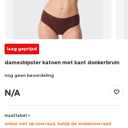
laag geprijsd
dameshipster katoen met kant donkerbruin
nog geen beoordeling
/dames/lingerie/slip/hipster/dameshipster-
katoen-
N/A
met-
kant-
donkerbruin-
19621615DARKBROWN.html
maattabel
online niet op voorraad, bekijk de winkelvoorraad