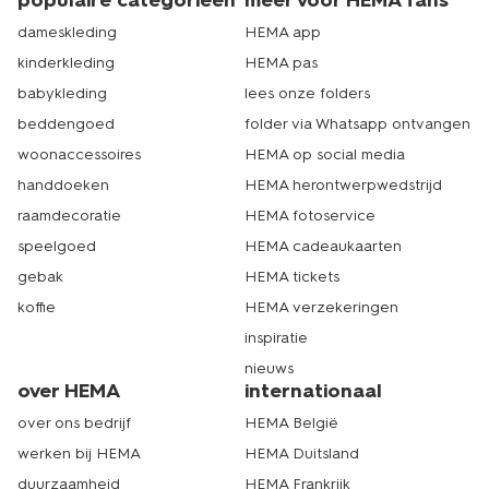
populaire categorieën
meer voor HEMA fans
dameskleding
HEMA app
kinderkleding
HEMA pas
babykleding
lees onze folders
beddengoed
folder via Whatsapp ontvangen
woonaccessoires
HEMA op social media
handdoeken
HEMA herontwerpwedstrijd
raamdecoratie
HEMA fotoservice
speelgoed
HEMA cadeaukaarten
gebak
HEMA tickets
koffie
HEMA verzekeringen
inspiratie
nieuws
over HEMA
internationaal
over ons bedrijf
HEMA België
werken bij HEMA
HEMA Duitsland
duurzaamheid
HEMA Frankrijk