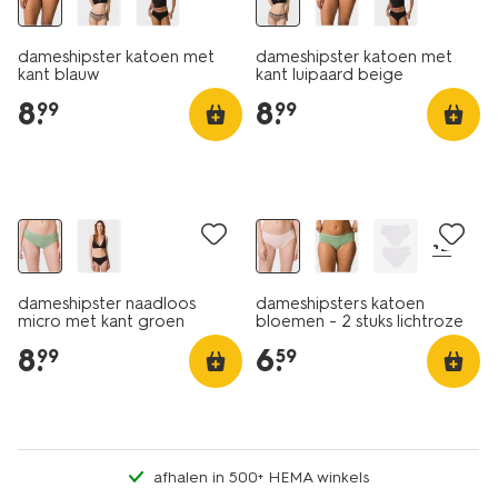
dameshipster katoen met
dameshipster katoen met
kant blauw
kant luipaard beige
8
.
8
.
99
99
3+1 gratis
2 stuks
+2
dameshipster naadloos
dameshipsters katoen
micro met kant groen
bloemen - 2 stuks lichtroze
8
.
6
.
99
59
afhalen in 500+ HEMA winkels