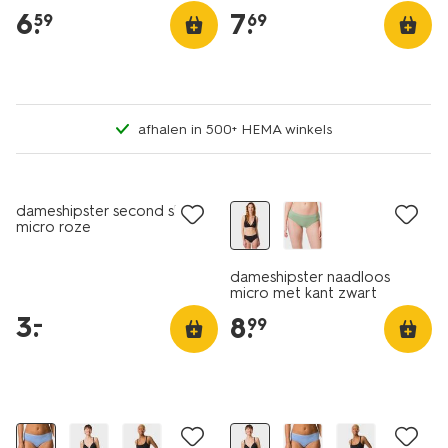
6
.
7
.
59
69
afhalen in 500+ HEMA winkels
laag geprijsd
3+1 gratis
dameshipster second skin
micro roze
dameshipster naadloos
micro met kant zwart
3
.
–
8
.
99
3+1 gratis
3+1 gratis