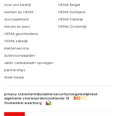
over ons bedrijf
HEMA België
werken bij HEMA
HEMA Duitsland
duurzaamheid
HEMA Frankrijk
nieuws en pers
HEMA Oostenrijk
HEMA geschiedenis
HEMA zakelijk
klantenservice
actievoorwaarden
saldo cadeaukaart opvragen
partnerships
retail media
privacy statement
disclaimer
security
toegankelijkheid
algemene voorwaarden
cookies
nix 18
thuiswinkel waarborg