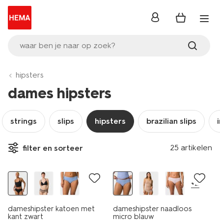
inloggen
waar ben je naar op zoek?
hipsters
dames hipsters
strings
slips
hipsters
brazilian slips
25 artikelen
filter en sorteer
3+1 gratis
30% korting
+2
dameshipster katoen met
dameshipster naadloos
kant zwart
micro blauw