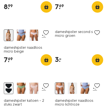
8
.
7
.
99
69
30% korting
laag geprijsd
dameshipster second skin
+2
micro groen
dameshipster naadloos
micro beige
3
.
–
7
.
69
2 stuks
+2
+2
dameshipster katoen - 2
dameshipster naadloos
stuks zwart
micro lichtroze