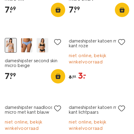
7
.
7
.
69
99
sale
dameshipster katoen met
kant roze
niet online, bekijk
dameshipster second skin
winkelvoorraad
micro beige
3
.
–
7
.
99
8
.
99
sale
laag geprijsd
dameshipster naadloos
dameshipster katoen met
micro met kant blauw
kant lichtpaars
niet online, bekijk
niet online, bekijk
winkelvoorraad
winkelvoorraad