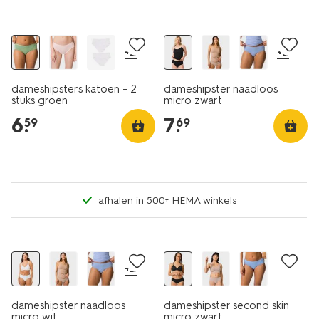
2 stuks
30% korting
+2
+2
dameshipsters katoen - 2
dameshipster naadloos
stuks groen
micro zwart
6
.
7
.
59
69
afhalen in 500+ HEMA winkels
30% korting
+2
dameshipster naadloos
dameshipster second skin
micro wit
micro zwart