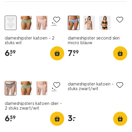
2 stuks
+2
dameshipster katoen - 2
dameshipster second skin
stuks wit
micro blauw
6
.
7
.
59
99
2 stuks
2 stuks
laag geprijsd
dameshipster katoen - 2
+2
stuks zwart/wit
dameshipsters katoen dier -
2 stuks zwart/wit
3
.
–
6
.
59