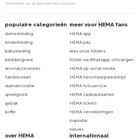
*afhankelijk van de gekozen bezorgopties
populaire categorieën
meer voor HEMA fans
dameskleding
HEMA app
kinderkleding
HEMA pas
babykleding
lees onze folders
beddengoed
folder via Whatsapp ontvangen
woonaccessoires
HEMA op social media
handdoeken
HEMA herontwerpwedstrijd
raamdecoratie
HEMA fotoservice
speelgoed
HEMA cadeaukaarten
gebak
HEMA tickets
koffie
HEMA verzekeringen
inspiratie
nieuws
over HEMA
internationaal