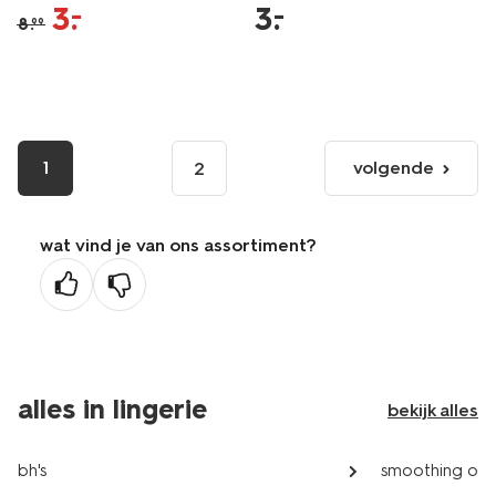
3
.
3
.
–
–
8
.
99
1
volgende
2
volgende
pagina
wat vind je van ons assortiment?
alles in lingerie
bekijk alles
bh's
smoothing on