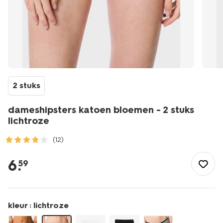
2 stuks
dameshipsters katoen bloemen - 2 stuks
lichtroze
(12)
/dames/lingerie/slip/hipster/dameshipsters-
katoen-
6
.
59
bloemen-
-
-2-
stuks-
kleur :
lichtroze
lichtroze-
19602173LIGHTPINK.html