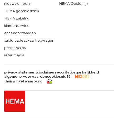
nieuws en pers
HEMA Oostenrijk
HEMA geschiedenis
HEMA zakelijk
klantenservice
actievoorwaarden
saldo cadeaukaart opvragen
partnerships
retail media
privacy statement
disclaimer
security
toegankelijkheid
algemene voorwaarden
cookies
nix 18
thuiswinkel waarborg