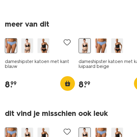
meer van dit
3+1 gratis
3+1 gratis
dameshipster katoen met kant
dameshipster katoen met k
blauw
luipaard beige
8
.
8
.
99
99
dit vind je misschien ook leuk
3+1 gratis
3+1 gratis