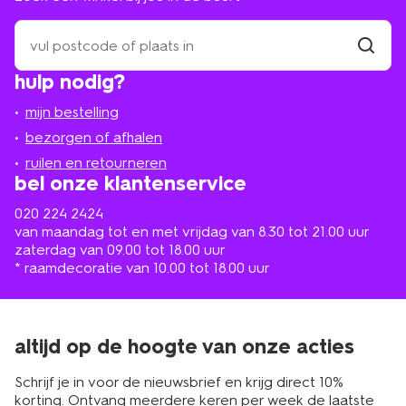
zoek
een
winkel
vind
hulp nodig?
winkel
bij
jou
mijn bestelling
in
de
bezorgen of afhalen
buurt
ruilen en retourneren
bel onze klantenservice
020 224 2424
van maandag tot en met vrijdag van 8.30 tot 21.00 uur
zaterdag van 09.00 tot 18.00 uur
* raamdecoratie van 10.00 tot 18.00 uur
altijd op de hoogte van onze acties
Schrijf je in voor de nieuwsbrief en krijg direct 10%
korting. Ontvang meerdere keren per week de laatste