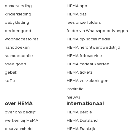
dameskleding
HEMA app
kinderkleding
HEMA pas
babykleding
lees onze folders
beddengoed
folder via Whatsapp ontvangen
woonaccessoires
HEMA op social media
handdoeken
HEMA herontwerpwedstrijd
raamdecoratie
HEMA fotoservice
speelgoed
HEMA cadeaukaarten
gebak
HEMA tickets
koffie
HEMA verzekeringen
inspiratie
nieuws
over HEMA
internationaal
over ons bedrijf
HEMA België
werken bij HEMA
HEMA Duitsland
duurzaamheid
HEMA Frankrijk