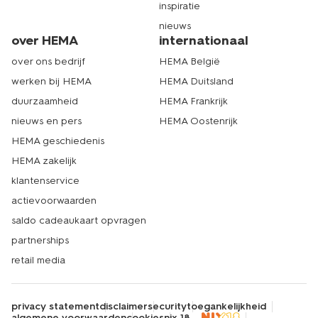
inspiratie
nieuws
over HEMA
internationaal
over ons bedrijf
HEMA België
werken bij HEMA
HEMA Duitsland
duurzaamheid
HEMA Frankrijk
nieuws en pers
HEMA Oostenrijk
HEMA geschiedenis
HEMA zakelijk
klantenservice
actievoorwaarden
saldo cadeaukaart opvragen
partnerships
retail media
privacy statement
disclaimer
security
toegankelijkheid
algemene voorwaarden
cookies
nix 18