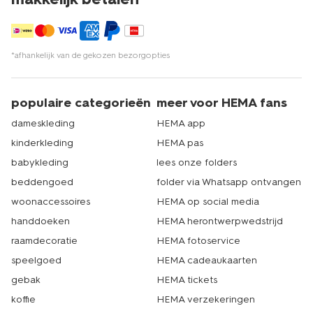
*afhankelijk van de gekozen bezorgopties
populaire categorieën
meer voor HEMA fans
dameskleding
HEMA app
kinderkleding
HEMA pas
babykleding
lees onze folders
beddengoed
folder via Whatsapp ontvangen
woonaccessoires
HEMA op social media
handdoeken
HEMA herontwerpwedstrijd
raamdecoratie
HEMA fotoservice
speelgoed
HEMA cadeaukaarten
gebak
HEMA tickets
koffie
HEMA verzekeringen