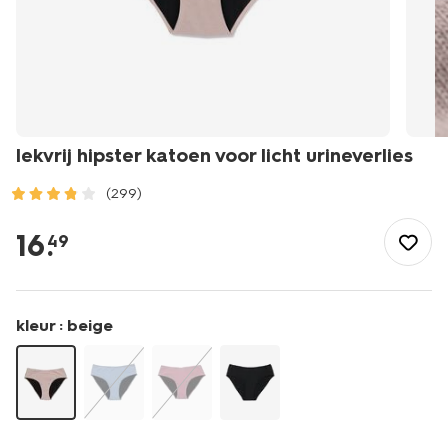
lekvrij hipster katoen voor licht urineverlies
(299)
/dames/lingerie/slip/incontinentieondergoed/lekvrij-
hipster-
16
.
49
katoen-
voor-
licht-
urineverlies-
kleur :
beige
19640669.html