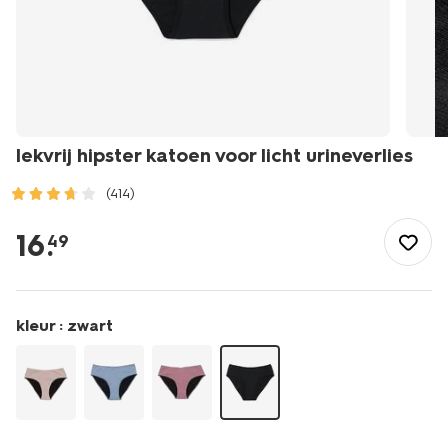
lekvrij hipster katoen voor licht urineverlies
(414)
/dames/lingerie/slip/incontinentieondergoed/lekvrij-
hipster-
16
.
49
katoen-
voor-
licht-
urineverlies-
kleur :
zwart
19620707.html