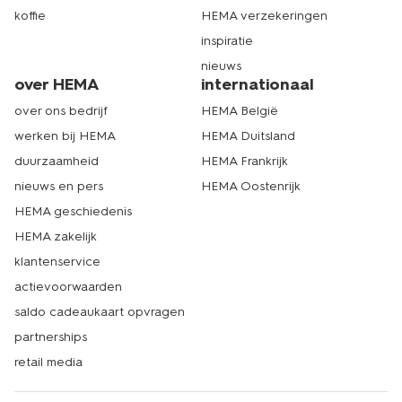
koffie
HEMA verzekeringen
inspiratie
nieuws
over HEMA
internationaal
over ons bedrijf
HEMA België
werken bij HEMA
HEMA Duitsland
duurzaamheid
HEMA Frankrijk
nieuws en pers
HEMA Oostenrijk
HEMA geschiedenis
HEMA zakelijk
klantenservice
actievoorwaarden
saldo cadeaukaart opvragen
partnerships
retail media