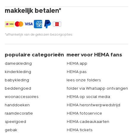
makkelijk betalen*
*afhankelijk van de gekozen bezorgopties
populaire categorieën
meer voor HEMA fans
dameskleding
HEMA app
kinderkleding
HEMA pas
babykleding
lees onze folders
beddengoed
folder via Whatsapp ontvangen
woonaccessoires
HEMA op social media
handdoeken
HEMA herontwerpwedstrijd
raamdecoratie
HEMA fotoservice
speelgoed
HEMA cadeaukaarten
gebak
HEMA tickets