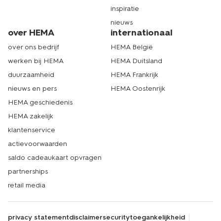
inspiratie
nieuws
over HEMA
internationaal
over ons bedrijf
HEMA België
werken bij HEMA
HEMA Duitsland
duurzaamheid
HEMA Frankrijk
nieuws en pers
HEMA Oostenrijk
HEMA geschiedenis
HEMA zakelijk
klantenservice
actievoorwaarden
saldo cadeaukaart opvragen
partnerships
retail media
privacy statement
disclaimer
security
toegankelijkheid