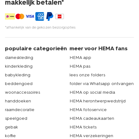
makkelijk betalen*
*afhankelijk van de gekozen bezorgopties
populaire categorieën
meer voor HEMA fans
dameskleding
HEMA app
kinderkleding
HEMA pas
babykleding
lees onze folders
beddengoed
folder via Whatsapp ontvangen
woonaccessoires
HEMA op social media
handdoeken
HEMA herontwerpwedstrijd
raamdecoratie
HEMA fotoservice
speelgoed
HEMA cadeaukaarten
gebak
HEMA tickets
koffie
HEMA verzekeringen