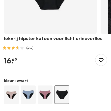
lekvrij hipster katoen voor licht urineverlies
(414)
/dames/lingerie/slip/incontinentieondergoed/lekvrij-
hipster-
16
.
49
katoen-
voor-
licht-
urineverlies-
kleur :
zwart
19620706.html