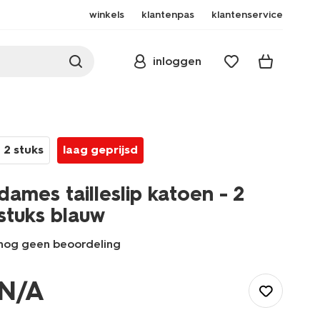
winkels
klantenpas
klantenservice
inloggen
2 stuks
laag geprijsd
dames tailleslip katoen - 2
stuks blauw
nog geen beoordeling
/dames/lingerie/slip/slip/dames-
tailleslip-
N/A
katoen-
-