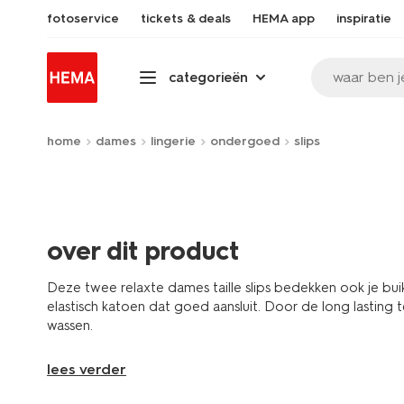
fotoservice
tickets & deals
HEMA app
inspiratie
waar ben j
categorieën
home
dames
lingerie
ondergoed
slips
over dit product
Deze twee relaxte dames taille slips bedekken ook je bui
elastisch katoen dat goed aansluit. Door de long lasting t
wassen.
lees verder