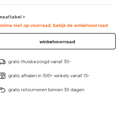
-2-
stuks-
blauw-
maattabel
1000030339.html
online niet op voorraad, bekijk de winkelvoorraad
winkelvoorraad
gratis thuisbezorgd vanaf 30.-
gratis afhalen in 500+ winkels vanaf 15.-
gratis retourneren binnen 30 dagen