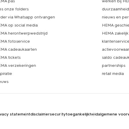
EMA pas
werken bij H
es onze folders
duurzaamhei
lder via Whatsapp ontvangen
nieuws en per
MA op social media
HEMA geschie
MA herontwerpwedstrijd
HEMA zakelijk
MA fotoservice
klantenservic
MA cadeaukaarten
actievoorwaa
MA tickets
saldo cadeau
MA verzekeringen
partnerships
spiratie
retail media
euws
ivacy statement
disclaimer
security
toegankelijkheid
algemene voor