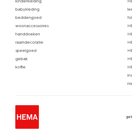
kinderkleding
H
babykleding
le
beddengoed
fo
woonaccessoires
HE
handdoeken
HE
raamdecoratie
HE
speelgoed
HE
gebak
HE
koffie
HE
in
ni
pr