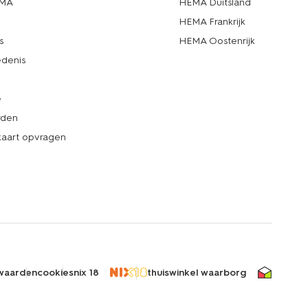
EMA
HEMA Duitsland
d
HEMA Frankrijk
s
HEMA Oostenrijk
denis
e
rden
kaart opvragen
waarden
cookies
nix 18
thuiswinkel waarborg