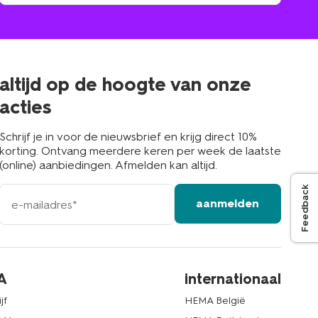
winkel
vind
winkel
bij
jou
in
de
buurt
altijd op de hoogte van onze
acties
Schrijf je in voor de nieuwsbrief en krijg direct 10%
korting. Ontvang meerdere keren per week de laatste
(online) aanbiedingen. Afmelden kan altijd.
e-
Feedback
aanmelden
mailadres
A
internationaal
jf
HEMA België