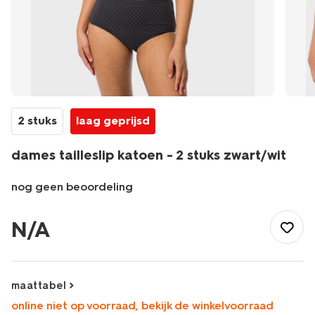
2 stuks
laag geprijsd
dames tailleslip katoen - 2 stuks zwart/wit
nog geen beoordeling
/dames/lingerie/slip/slip/dames-
tailleslip-
N/A
katoen-
-
-2-
stuks-
maattabel
zwart%2Fwit-
online niet op voorraad, bekijk de winkelvoorraad
19680906BLACKWHITE.html