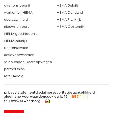
over ons bedrijf
HEMA België
werken bij HEMA
HEMA Duitsland
duurzaamheid
HEMA Frankrijk
nieuws en pers
HEMA Oostenrijk
HEMA geschiedenis
HEMA zakelijk
klantenservice
actievoorwaarden
saldo cadeaukaart opvragen
partnerships
retail media
privacy statement
disclaimer
security
toegankelijkheid
algemene voorwaarden
cookies
nix 18
thuiswinkel waarborg