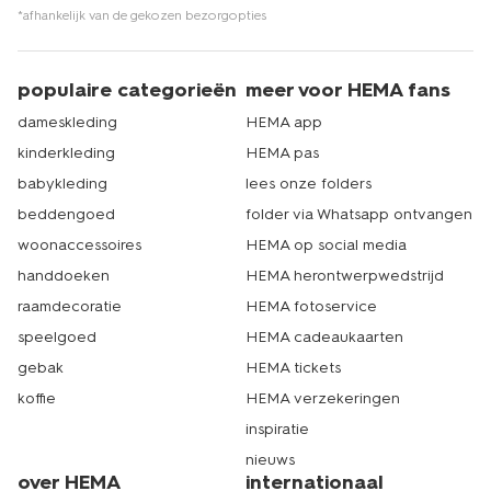
*afhankelijk van de gekozen bezorgopties
populaire categorieën
meer voor HEMA fans
dameskleding
HEMA app
kinderkleding
HEMA pas
babykleding
lees onze folders
beddengoed
folder via Whatsapp ontvangen
woonaccessoires
HEMA op social media
handdoeken
HEMA herontwerpwedstrijd
raamdecoratie
HEMA fotoservice
speelgoed
HEMA cadeaukaarten
gebak
HEMA tickets
koffie
HEMA verzekeringen
inspiratie
nieuws
over HEMA
internationaal