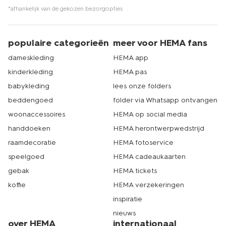
*afhankelijk van de gekozen bezorgopties
populaire categorieën
meer voor HEMA fans
dameskleding
HEMA app
kinderkleding
HEMA pas
babykleding
lees onze folders
beddengoed
folder via Whatsapp ontvangen
woonaccessoires
HEMA op social media
handdoeken
HEMA herontwerpwedstrijd
raamdecoratie
HEMA fotoservice
speelgoed
HEMA cadeaukaarten
gebak
HEMA tickets
koffie
HEMA verzekeringen
inspiratie
nieuws
over HEMA
internationaal