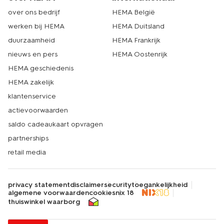
over ons bedrijf
HEMA België
werken bij HEMA
HEMA Duitsland
duurzaamheid
HEMA Frankrijk
nieuws en pers
HEMA Oostenrijk
HEMA geschiedenis
HEMA zakelijk
klantenservice
actievoorwaarden
saldo cadeaukaart opvragen
partnerships
retail media
privacy statement
disclaimer
security
toegankelijkheid
algemene voorwaarden
cookies
nix 18
thuiswinkel waarborg