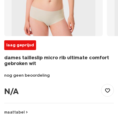
laag geprijsd
dames tailleslip micro rib ultimate comfort
gebroken wit
nog geen beoordeling
/dames/lingerie/slip/slip/dames-
tailleslip-
N/A
micro-
rib-
ultimate-
comfort-
maattabel
gebroken-