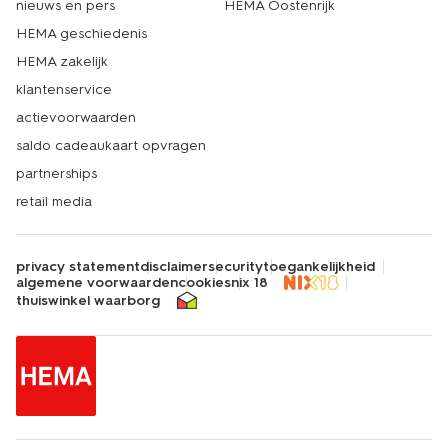
nieuws en pers
HEMA Oostenrijk
HEMA geschiedenis
HEMA zakelijk
klantenservice
actievoorwaarden
saldo cadeaukaart opvragen
partnerships
retail media
privacy statement
disclaimer
security
toegankelijkheid
algemene voorwaarden
cookies
nix 18
thuiswinkel waarborg