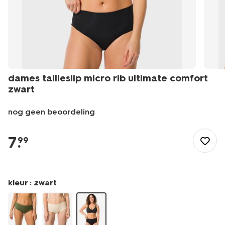
dames tailleslip micro rib ultimate comfort
zwart
nog geen beoordeling
/dames/lingerie/slip/slip/dames-
tailleslip-
7
.
99
micro-
rib-
ultimate-
comfort-
kleur :
zwart
zwart-
19668104BLACK.html