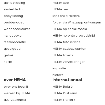
dameskleding
HEMA app
kinderkleding
HEMA pas
babykleding
lees onze folders
beddengoed
folder via Whatsapp ontvangen
woonaccessoires
HEMA op social media
handdoeken
HEMA herontwerpwedstrijd
raamdecoratie
HEMA fotoservice
speelgoed
HEMA cadeaukaarten
gebak
HEMA tickets
koffie
HEMA verzekeringen
inspiratie
nieuws
over HEMA
internationaal
over ons bedrijf
HEMA België
werken bij HEMA
HEMA Duitsland
duurzaamheid
HEMA Frankrijk