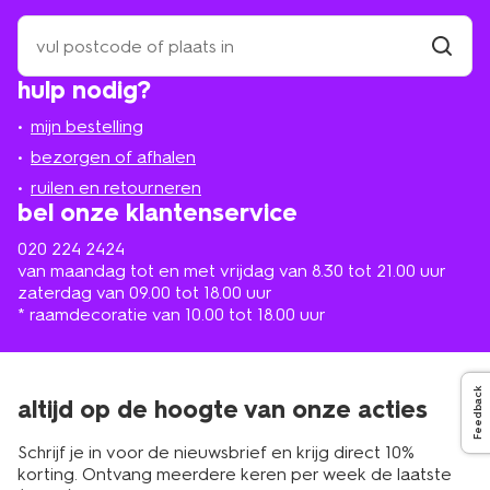
zoek
een
winkel
vind
hulp nodig?
winkel
bij
jou
mijn bestelling
in
de
bezorgen of afhalen
buurt
ruilen en retourneren
bel onze klantenservice
020 224 2424
van maandag tot en met vrijdag van 8.30 tot 21.00 uur
zaterdag van 09.00 tot 18.00 uur
* raamdecoratie van 10.00 tot 18.00 uur
Feedback
altijd op de hoogte van onze acties
Schrijf je in voor de nieuwsbrief en krijg direct 10%
korting. Ontvang meerdere keren per week de laatste