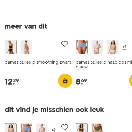
meer van dit
30% korting
+1
dames tailleslip smoothing zwart
dames tailleslip naadloos m
blauw
12
.
8
.
29
69
dit vind je misschien ook leuk
30% korting
+1