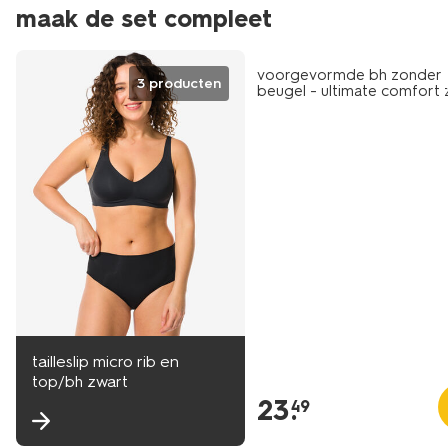
maak de set compleet
voorgevormde bh zonder
3 producten
beugel - ultimate comfort 
tailleslip micro rib en
top/bh zwart
23
.
49