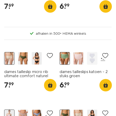
7
.
6
.
69
99
afhalen in 500+ HEMA winkels
2 stuks
+2
dames tailleslip micro rib
dames tailleslips katoen - 2
ultimate comfort naturel
stuks groen
7
.
6
.
99
99
30% korting
+2