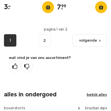
3
.
–
7
.
99
pagina 1 van 2
1
volgende
2
volgende
pagina
wat vind je van ons assortiment?
alles in ondergoed
bekijk alles
boxershorts
brazilian slips