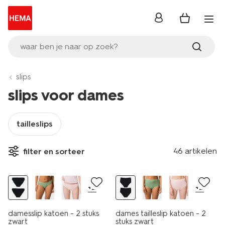
inloggen
waar ben je naar op zoek?
slips
slips voor dames
tailleslips
46 artikelen
filter en sorteer
2 stuks
2 stuks
+2
+2
damesslip katoen - 2 stuks
dames tailleslip katoen - 2
zwart
stuks zwart