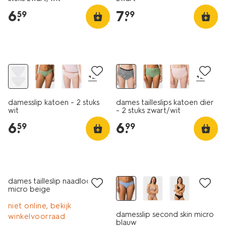
6
.
7
.
59
99
2 stuks
2 stuks
+2
+2
damesslip katoen - 2 stuks
dames tailleslips katoen dier
wit
- 2 stuks zwart/wit
6
.
6
.
59
99
laag geprijsd
dames tailleslip naadloos
micro beige
niet online, bekijk
damesslip second skin micro
winkelvoorraad
blauw