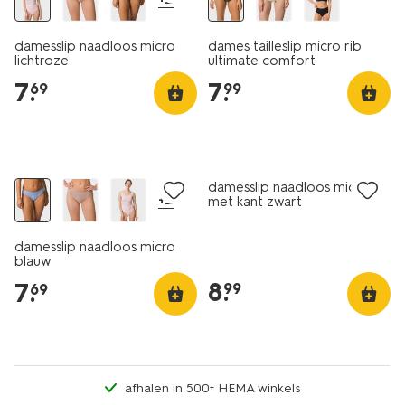
damesslip naadloos micro
dames tailleslip micro rib
lichtroze
ultimate comfort
donkergroen
7
.
7
.
69
99
30% korting
3+1 gratis
damesslip naadloos micro
+2
met kant zwart
damesslip naadloos micro
blauw
8
.
7
.
99
69
afhalen in 500+ HEMA winkels