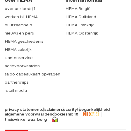
over HEMA
internationaal
over ons bedrijf
HEMA België
werken bij HEMA
HEMA Duitsland
duurzaamheid
HEMA Frankrijk
nieuws en pers
HEMA Oostenrijk
HEMA geschiedenis
HEMA zakelijk
klantenservice
actievoorwaarden
saldo cadeaukaart opvragen
partnerships
retail media
privacy statement
disclaimer
security
toegankelijkheid
algemene voorwaarden
cookies
nix 18
thuiswinkel waarborg