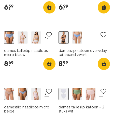
6
.
6
.
59
99
30% korting
3+1 gratis
+1
dames tailleslip naadloos
damesslip katoen everyday
micro blauw
tailleband zwart
8
.
8
.
69
99
30% korting
2 stuks
+2
+2
damesslip naadloos micro
dames tailleslip katoen - 2
beige
stuks wit