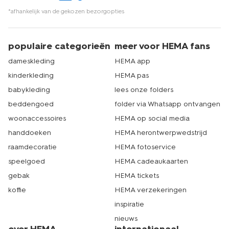
*afhankelijk van de gekozen bezorgopties
populaire categorieën
meer voor HEMA fans
dameskleding
HEMA app
kinderkleding
HEMA pas
babykleding
lees onze folders
beddengoed
folder via Whatsapp ontvangen
woonaccessoires
HEMA op social media
handdoeken
HEMA herontwerpwedstrijd
raamdecoratie
HEMA fotoservice
speelgoed
HEMA cadeaukaarten
gebak
HEMA tickets
koffie
HEMA verzekeringen
inspiratie
nieuws