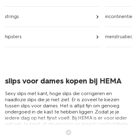
strings
incontinentie
hipsters
menstruatieo
slips voor dames kopen bij HEMA
Sexy slips met kant, hoge slips die corrigeren en
naadloze slips die je niet ziet. Er is zoveel te kiezen
tussen slips voor dames. Het is altijd fijn om genoeg
ondergoed in de kast te hebben liggen. Zodat je je
iedere dag op het fijnst voelt. Bij HEMA is er voor ieder
wat wils. Je kiest uit de mooiste en meest comfortabele
slips voor dames. Voor ieder moment, want je wilt
genoeg bewegingsvrijheid hebben om te kunnen doen