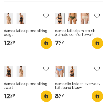
dames tailleslip smoothing
dames tailleslip micro rib
beige
ultimate comfort zwart
12
.
7
.
29
99
3+1 gratis
dames tailleslip smoothing
damesslip katoen everyday
zwart
tailleband blauw
12
.
8
.
29
99