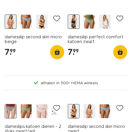
damesslip second skin micro
damesslip perfect comfort
beige
katoen zwart
7
.
7
.
99
99
afhalen in 500+ HEMA winkels
2 stuks
+2
dameslips katoen dieren - 2
damesslip second skin micro
stuks zwart/wit
zwart