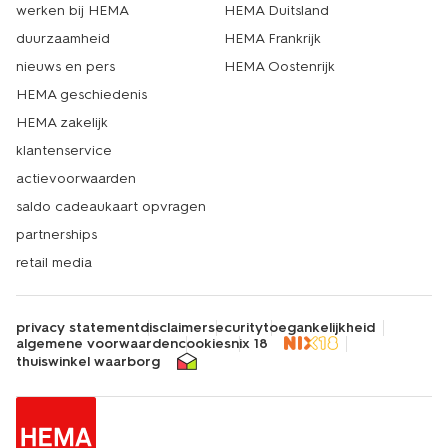
werken bij HEMA
HEMA Duitsland
duurzaamheid
HEMA Frankrijk
nieuws en pers
HEMA Oostenrijk
HEMA geschiedenis
HEMA zakelijk
klantenservice
actievoorwaarden
saldo cadeaukaart opvragen
partnerships
retail media
privacy statement
disclaimer
security
toegankelijkheid
algemene voorwaarden
cookies
nix 18
thuiswinkel waarborg