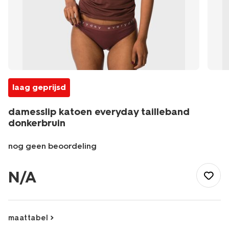
laag geprijsd
damesslip katoen everyday tailleband
donkerbruin
nog geen beoordeling
/dames/lingerie/slip/slip/damesslip-
katoen-
N/A
everyday-
tailleband-
donkerbruin-
19641614DARKBROWN.html
maattabel