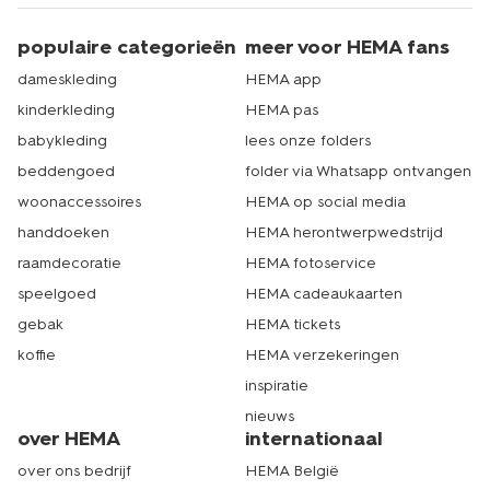
populaire categorieën
meer voor HEMA fans
dameskleding
HEMA app
kinderkleding
HEMA pas
babykleding
lees onze folders
beddengoed
folder via Whatsapp ontvangen
woonaccessoires
HEMA op social media
handdoeken
HEMA herontwerpwedstrijd
raamdecoratie
HEMA fotoservice
speelgoed
HEMA cadeaukaarten
gebak
HEMA tickets
koffie
HEMA verzekeringen
inspiratie
nieuws
over HEMA
internationaal
over ons bedrijf
HEMA België