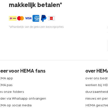
makkelijk betalen*
*afhankelijk van de gekozen bezorgopties
eer voor HEMA fans
over HEM
EMA app
over ons bedri
EMA pas
werken bij H
es onze folders
duurzaamhei
lder via Whatsapp ontvangen
nieuws en per
MA op social media
HEMA geschie