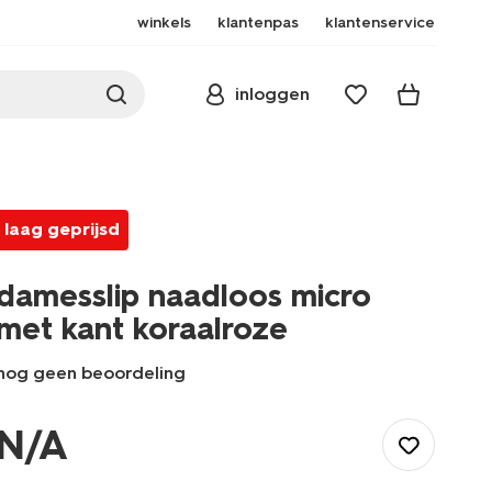
winkels
klantenpas
klantenservice
inloggen
laag geprijsd
damesslip naadloos micro
met kant koraalroze
nog geen beoordeling
/dames/lingerie/slip/slip/damesslip-
naadloos-
N/A
micro-
met-