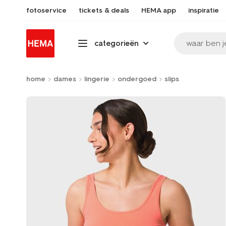
fotoservice
tickets & deals
HEMA app
inspiratie
waar ben j
categorieën
home
dames
lingerie
ondergoed
slips