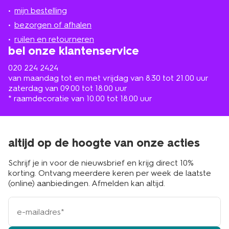
jou
mijn bestelling
in
de
bezorgen of afhalen
buurt
ruilen en retourneren
bel onze klantenservice
020 224 2424
van maandag tot en met vrijdag van 8.30 tot 21.00 uur
zaterdag van 09.00 tot 18.00 uur
* raamdecoratie van 10.00 tot 18.00 uur
altijd op de hoogte van onze acties
Schrijf je in voor de nieuwsbrief en krijg direct 10%
korting. Ontvang meerdere keren per week de laatste
(online) aanbiedingen. Afmelden kan altijd.
e-
mailadres