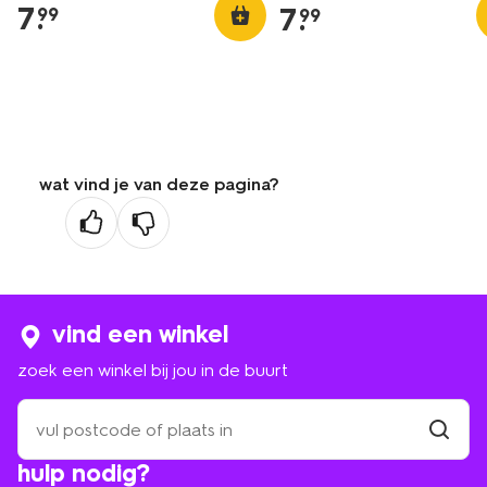
7
.
7
.
99
99
wat vind je van deze pagina?
vind een winkel
zoek een winkel bij jou in de buurt
zoek
een
winkel
vind
hulp nodig?
winkel
bij