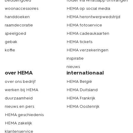
beddengoed
folder via Whatsapp ontvangen
woonaccessoires
HEMA op social media
handdoeken
HEMA herontwerpwedstrijd
raamdecoratie
HEMA fotoservice
speelgoed
HEMA cadeaukaarten
gebak
HEMA tickets
koffie
HEMA verzekeringen
inspiratie
nieuws
over HEMA
internationaal
over ons bedrijf
HEMA België
werken bij HEMA
HEMA Duitsland
duurzaamheid
HEMA Frankrijk
nieuws en pers
HEMA Oostenrijk
HEMA geschiedenis
HEMA zakelijk
klantenservice