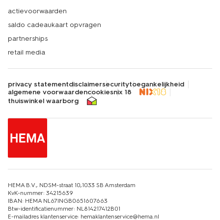
actievoorwaarden
saldo cadeaukaart opvragen
partnerships
retail media
privacy statement
disclaimer
security
toegankelijkheid
algemene voorwaarden
cookies
nix 18
thuiswinkel waarborg
HEMA B.V., NDSM-straat 10,1033 SB Amsterdam
KvK-nummer: 34215639
IBAN: HEMA NL67INGB0651607663
Btw-identificatienummer: NL814217412B01
E-mailadres klantenservice: hemaklantenservice@hema.nl