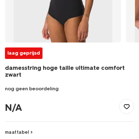
laag geprijsd
damesstring hoge taille ultimate comfort
zwart
nog geen beoordeling
/dames/lingerie/slip/string/damesstring-
hoge-
N/A
taille-
ultimate-
comfort-
zwart-
maattabel
19690345BLACK.html