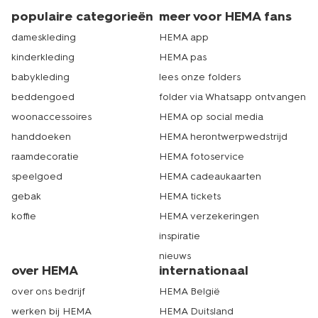
populaire categorieën
meer voor HEMA fans
dameskleding
HEMA app
kinderkleding
HEMA pas
babykleding
lees onze folders
beddengoed
folder via Whatsapp ontvangen
woonaccessoires
HEMA op social media
handdoeken
HEMA herontwerpwedstrijd
raamdecoratie
HEMA fotoservice
speelgoed
HEMA cadeaukaarten
gebak
HEMA tickets
koffie
HEMA verzekeringen
inspiratie
nieuws
over HEMA
internationaal
over ons bedrijf
HEMA België
werken bij HEMA
HEMA Duitsland