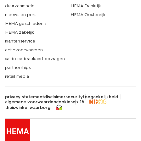
duurzaamheid
HEMA Frankrijk
nieuws en pers
HEMA Oostenrijk
HEMA geschiedenis
HEMA zakelijk
klantenservice
actievoorwaarden
saldo cadeaukaart opvragen
partnerships
retail media
privacy statement
disclaimer
security
toegankelijkheid
algemene voorwaarden
cookies
nix 18
thuiswinkel waarborg