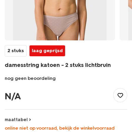
2 stuks
laag geprijsd
damesstring katoen - 2 stuks lichtbruin
nog geen beoordeling
/dames/lingerie/slip/string/damesstring-
katoen-
N/A
-
-2-
stuks-
lichtbruin-
maattabel
19620575LIGHTBROWN.html
online niet op voorraad, bekijk de winkelvoorraad