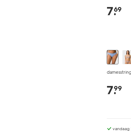
7
.
69
damesstring
7
.
99
vandaag b