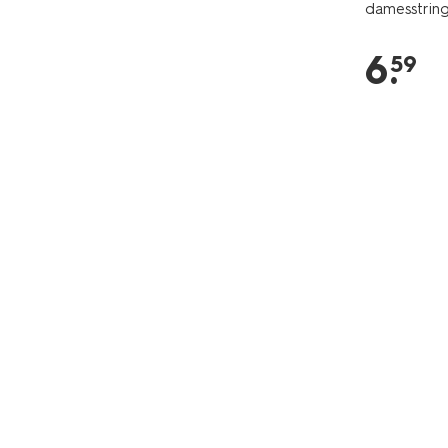
damesstring
6
.
59