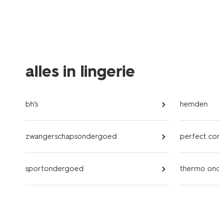
alles in lingerie
bh's
hemden
zwangerschapsondergoed
perfect c
sportondergoed
thermo on