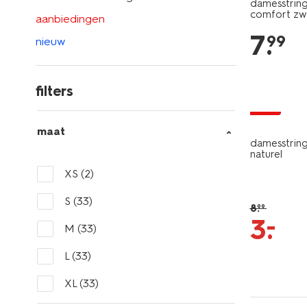
damesstring 
comfort zw
aanbiedingen
7
.
99
nieuw
filters
sale
maat
damesstring
naturel
XS
(2)
S
(33)
8
.
99
–
3
.
M
(33)
L
(33)
XL
(33)