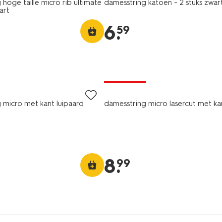
hoge taille micro rib ultimate
damesstring katoen - 2 stuks zwar
art
6
.
59
3+1 gratis
 micro met kant luipaard
damesstring micro lasercut met ka
8
.
99