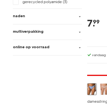
gerecycled polyamide
(3)
naden
7
.
99
multiverpakking
online op voorraad
vandaag b
30% korti
damesstring