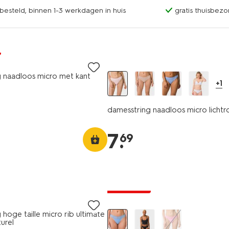
esteld, binnen 1-3 werkdagen in huis
gratis thuisbezo
 naadloos micro met kant
+1
damesstring naadloos micro lichtr
7
.
69
3+1 gratis
hoge taille micro rib ultimate
urel