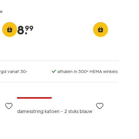
uw
8
.
99
rgd vanaf 30.-
afhalen in 500+ HEMA winkels
2 stuks
laag geprijsd
damesstring katoen - 2 stuks blauw