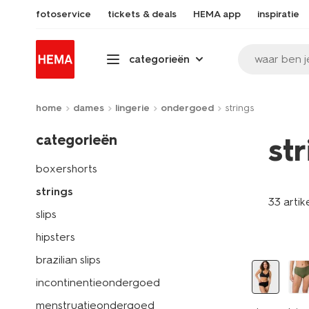
fotoservice
tickets & deals
HEMA app
inspiratie
waar ben j
categorieën
home
dames
lingerie
ondergoed
strings
categorieën
st
boxershorts
strings
33 artik
slips
hipsters
brazilian slips
incontinentieondergoed
menstruatieondergoed