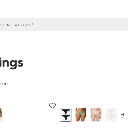
e naar op zoek?
rings
elen
2 stuks
+1