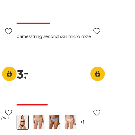
laag geprijsd
damesstring second skin micro roze
–
3
.
30% korting
t/wit
+1