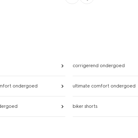
corrigerend ondergoed
omfort ondergoed
ultimate comfort ondergoed
dergoed
biker shorts