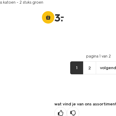
s katoen - 2 stuks groen
–
3
.
pagina 1 van 2
1
volgen
2
vo
pa
wat vind je van ons assortimen