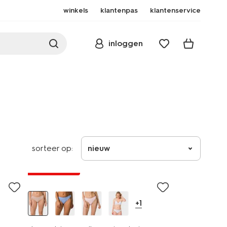
winkels
klantenpas
klantenservice
inloggen
sorteer op:
nieuw
30% korting
+1