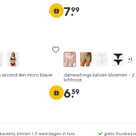
7
.
99
2 stuks
+1
 second skin micro blauw
damesstrings katoen bloemen - 2 
lichtroze
6
.
59
esteld, binnen 1-3 werkdagen in huis
gratis thuisbezo