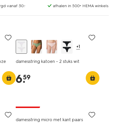
rgd vanaf 30.-
afhalen in 500+ HEMA winkels
2 stuks
+1
oze
damesstring katoen - 2 stuks wit
6
.
59
3+1 gratis
damesstring micro met kant paars