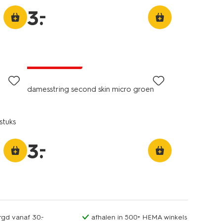
–
3
.
laag geprijsd
damesstring second skin micro groen
stuks
–
3
.
rgd vanaf 30.-
afhalen in 500+ HEMA winkels