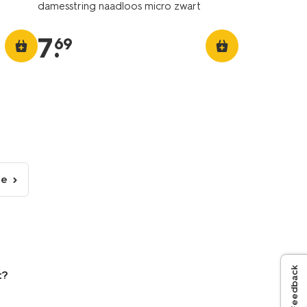
damesstring naadloos micro zwart
7
.
69
de
lgende
gina
Feedback
t?