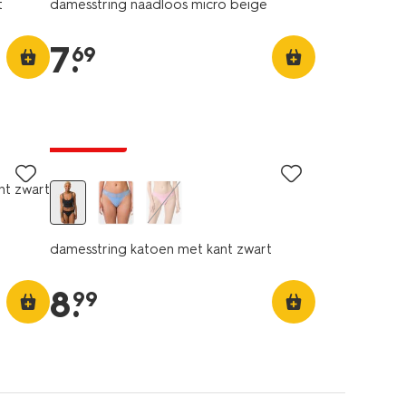
t
damesstring naadloos micro beige
7
.
69
3+1 gratis
nt zwart
damesstring katoen met kant zwart
8
.
99