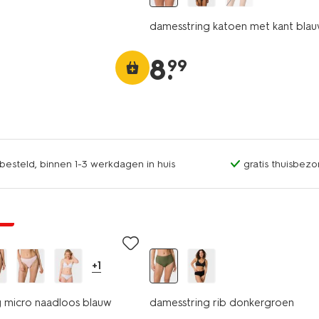
damesstring katoen met kant bla
8
.
99
esteld, binnen 1-3 werkdagen in huis
gratis thuisbezo
ng
+1
 micro naadloos blauw
damesstring rib donkergroen