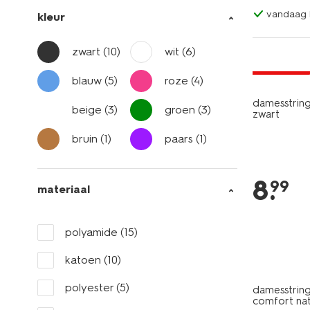
vandaag b
kleur
zwart
(10)
wit
(6)
3+1 gratis
blauw
(5)
roze
(4)
damesstring
beige
(3)
groen
(3)
zwart
bruin
(1)
paars
(1)
8
.
99
materiaal
polyamide
(15)
katoen
(10)
polyester
(5)
damesstring 
comfort nat