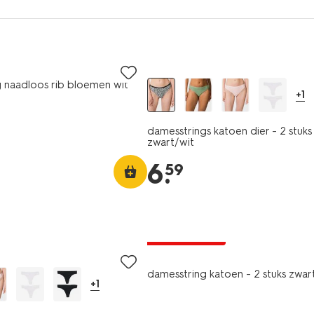
2 stuks
 naadloos rib bloemen wit
+1
damesstrings katoen dier - 2 stuks
zwart/wit
6
.
59
2 stuks
laag geprijsd
damesstring katoen - 2 stuks zwar
+1