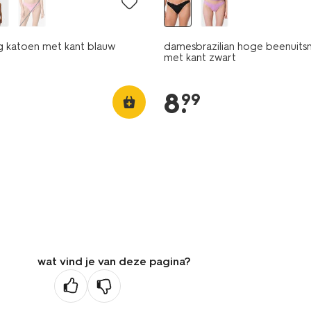
g katoen met kant blauw
damesbrazilian hoge beenuits
met kant zwart
8
.
99
wat vind je van deze pagina?