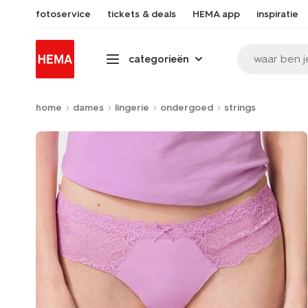
fotoservice
tickets & deals
HEMA app
inspiratie
waar ben j
categorieën
home
dames
lingerie
ondergoed
strings