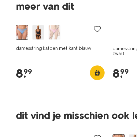
meer van dit
3+1 gratis
3+1 gratis
damesstring katoen met kant blauw
damesstrin
zwart
8
.
8
.
99
99
dit vind je misschien ook 
sale
3+1 gratis