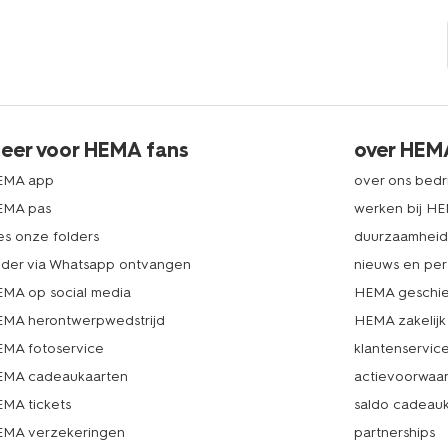
eer voor HEMA fans
over HEM
EMA app
over ons bedri
EMA pas
werken bij H
es onze folders
duurzaamhei
lder via Whatsapp ontvangen
nieuws en per
MA op social media
HEMA geschie
MA herontwerpwedstrijd
HEMA zakelijk
MA fotoservice
klantenservic
MA cadeaukaarten
actievoorwaa
MA tickets
saldo cadeau
MA verzekeringen
partnerships