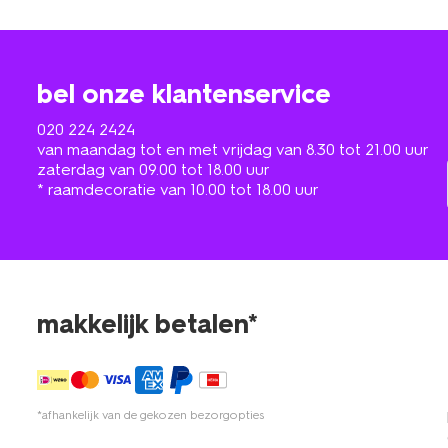
bel onze klantenservice
020 224 2424
van maandag tot en met vrijdag van 8.30 tot 21.00 uur
zaterdag van 09.00 tot 18.00 uur
* raamdecoratie van 10.00 tot 18.00 uur
makkelijk betalen*
*afhankelijk van de gekozen bezorgopties