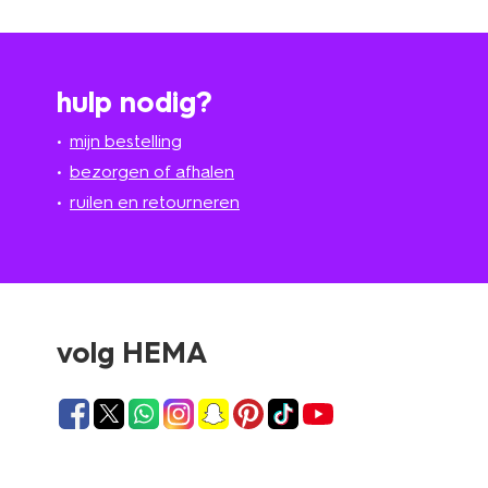
hulp nodig?
mijn bestelling
bezorgen of afhalen
ruilen en retourneren
volg HEMA