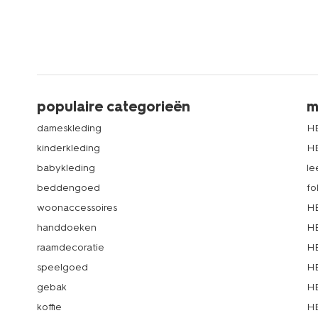
populaire categorieën
m
dameskleding
H
kinderkleding
H
babykleding
le
beddengoed
fo
woonaccessoires
HE
handdoeken
HE
raamdecoratie
HE
speelgoed
HE
gebak
HE
koffie
HE