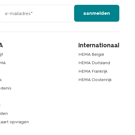
e-
aanmelden
mailadres
A
internationaal
jf
HEMA België
EMA
HEMA Duitsland
d
HEMA Frankrijk
s
HEMA Oostenrijk
denis
e
rden
kaart opvragen