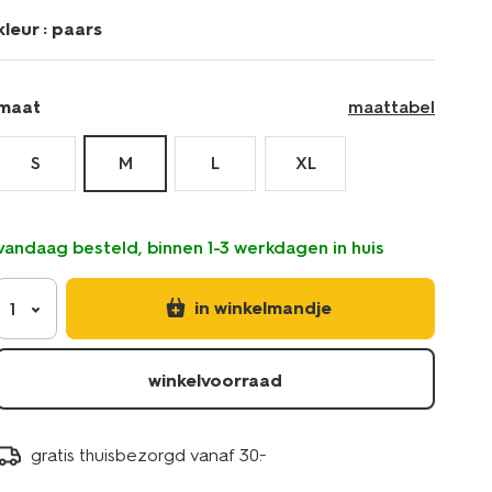
kleur :
paars
maat
maattabel
S
M
L
XL
vandaag besteld, binnen 1-3 werkdagen in huis
in winkelmandje
1
winkelvoorraad
gratis thuisbezorgd vanaf 30.-