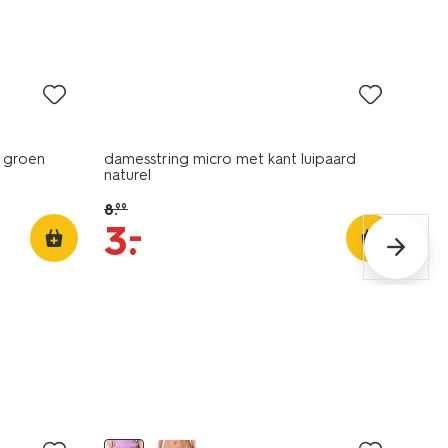
sale
o groen
damesstring micro met kant luipaard
naturel
8
.
99
–
3
.
3+1 gratis