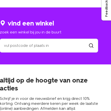
Feedback
vind een winkel
zoek een winkel bij jou in de buurt
zoek
een
winkel
vind
winkel
bij
jou
in
de
buurt
altijd op de hoogte van onze
acties
Schrijf je in voor de nieuwsbrief en krijg direct 10%
korting. Ontvang meerdere keren per week de laatste
(online) aanbiedingen. Afmelden kan altijd.