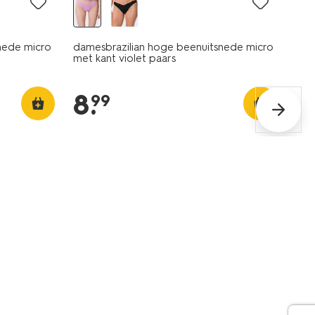
nede micro
damesbrazilian hoge beenuitsnede micro
met kant violet paars
8
.
99