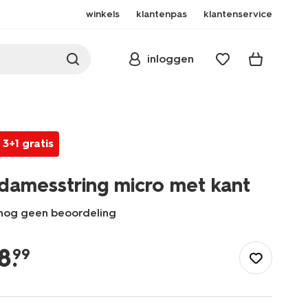
winkels
klantenpas
klantenservice
inloggen
3+1 gratis
damesstring micro met kant
nog geen beoordeling
/dames/lingerie/slip/string/damesstring-
micro-
8
.
99
met-
kant-
19601356.html