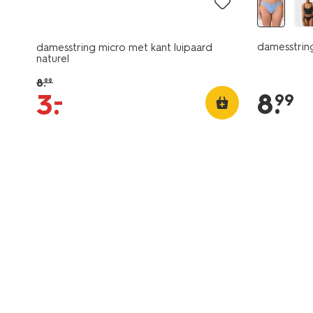
damesstrin
damesstring micro met kant luipaard
naturel
8
.
99
8
.
–
3
.
99