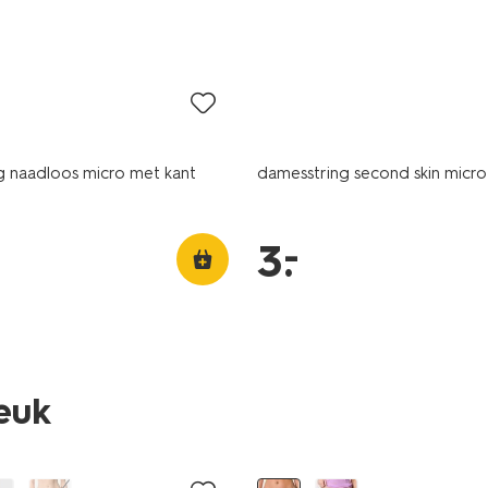
laag geprijsd
g naadloos micro met kant
damesstring second skin micr
–
3
.
leuk
3+1 gratis