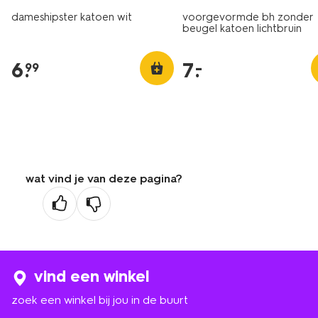
dameshipster katoen wit
voorgevormde bh zonder
beugel katoen lichtbruin
6
.
7
.
–
99
wat vind je van deze pagina?
vind een winkel
zoek een winkel bij jou in de buurt