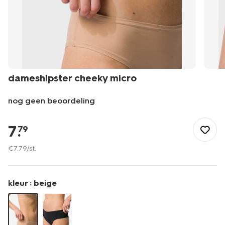
dameshipster cheeky micro
nog geen beoordeling
/dames/lingerie/tienerondergoed/dameshipster-
cheeky-
7
.
79
micro-
21900552.html
€
7
.
79
/st.
kleur :
beige