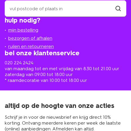
zoek
een
winkel
vind
hulp nodig?
winkel
bij
jou
mijn bestelling
in
de
bezorgen of afhalen
buurt
ruilen en retourneren
bel onze klantenservice
020 224 2424
van maandag tot en met vrijdag van 8.30 tot 21.00 uur
zaterdag van 09.00 tot 18.00 uur
* raamdecoratie van 10.00 tot 18.00 uur
altijd op de hoogte van onze acties
Schrijf je in voor de nieuwsbrief en krijg direct 10%
korting. Ontvang meerdere keren per week de laatste
(online) aanbiedingen. Afmelden kan altijd.