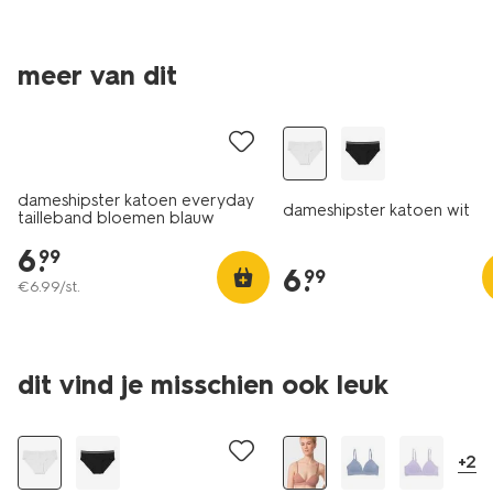
meer van dit
dameshipster katoen everyday
dameshipster katoen wit
tailleband bloemen blauw
6
.
99
6
.
99
€
6
.
99
/st.
dit vind je misschien ook leuk
laag geprijsd
+2