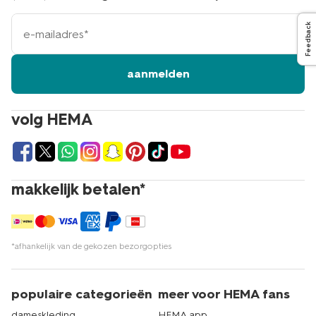
e-
Feedback
mailadres
aanmelden
volg HEMA
makkelijk betalen*
*afhankelijk van de gekozen bezorgopties
populaire categorieën
meer voor HEMA fans
dameskleding
HEMA app