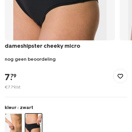
dameshipster cheeky micro
nog geen beoordeling
/dames/lingerie/tienerondergoed/dameshipster-
cheeky-
7
.
79
micro-
21900561.html
€
7
.
79
/st.
kleur :
zwart