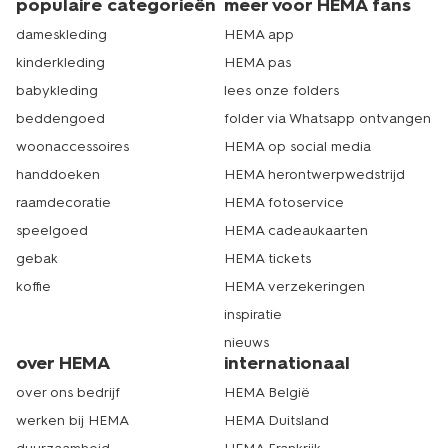
populaire categorieën
meer voor HEMA fans
dameskleding
HEMA app
kinderkleding
HEMA pas
babykleding
lees onze folders
beddengoed
folder via Whatsapp ontvangen
woonaccessoires
HEMA op social media
handdoeken
HEMA herontwerpwedstrijd
raamdecoratie
HEMA fotoservice
speelgoed
HEMA cadeaukaarten
gebak
HEMA tickets
koffie
HEMA verzekeringen
inspiratie
nieuws
over HEMA
internationaal
over ons bedrijf
HEMA België
werken bij HEMA
HEMA Duitsland