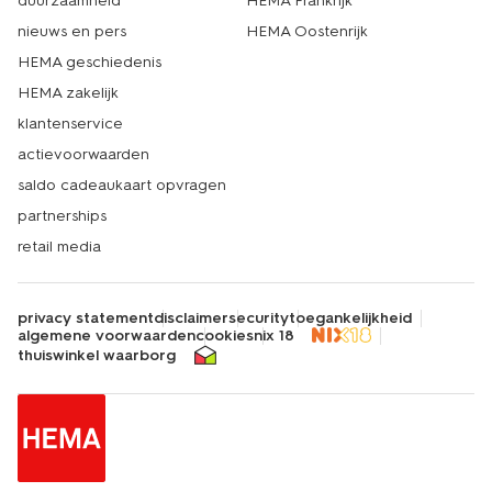
duurzaamheid
HEMA Frankrijk
nieuws en pers
HEMA Oostenrijk
HEMA geschiedenis
HEMA zakelijk
klantenservice
actievoorwaarden
saldo cadeaukaart opvragen
partnerships
retail media
privacy statement
disclaimer
security
toegankelijkheid
algemene voorwaarden
cookies
nix 18
thuiswinkel waarborg