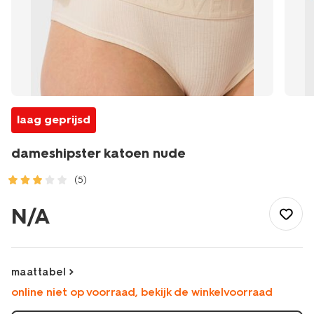
laag geprijsd
dameshipster katoen nude
(5)
/dames/lingerie/tienerondergoed/dameshipster-
katoen-
N/A
nude-
21920005NUDE.html
maattabel
online niet op voorraad, bekijk de winkelvoorraad