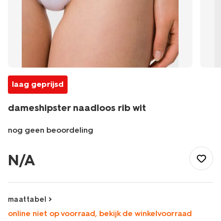
laag geprijsd
dameshipster naadloos rib wit
nog geen beoordeling
/dames/lingerie/tienerondergoed/dameshipster-
naadloos-
N/A
rib-
wit-
21910841WHITE.html
maattabel
online niet op voorraad, bekijk de winkelvoorraad