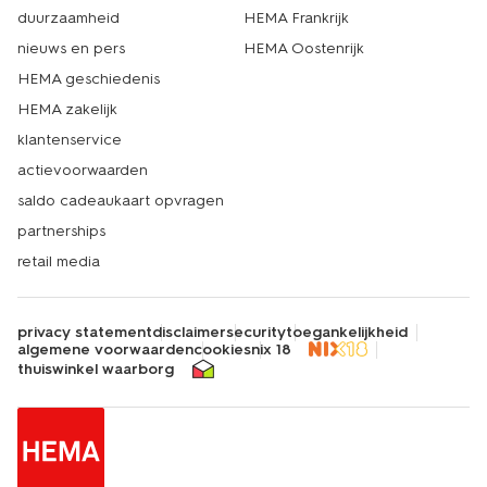
duurzaamheid
HEMA Frankrijk
nieuws en pers
HEMA Oostenrijk
HEMA geschiedenis
HEMA zakelijk
klantenservice
actievoorwaarden
saldo cadeaukaart opvragen
partnerships
retail media
privacy statement
disclaimer
security
toegankelijkheid
algemene voorwaarden
cookies
nix 18
thuiswinkel waarborg