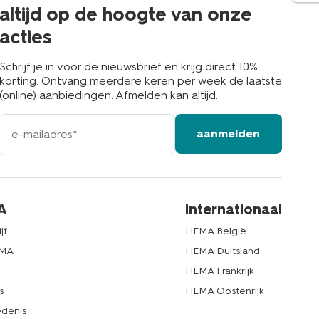
buurt
altijd op de hoogte van onze
acties
Schrijf je in voor de nieuwsbrief en krijg direct 10%
korting. Ontvang meerdere keren per week de laatste
(online) aanbiedingen. Afmelden kan altijd.
e-
aanmelden
mailadres
A
internationaal
jf
HEMA België
EMA
HEMA Duitsland
d
HEMA Frankrijk
s
HEMA Oostenrijk
denis