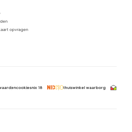
e
rden
kaart opvragen
waarden
cookies
nix 18
thuiswinkel waarborg