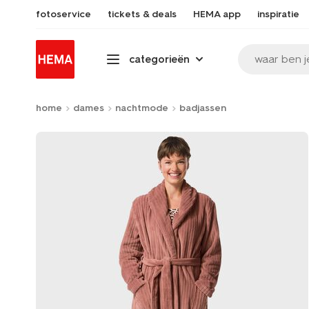
fotoservice
tickets & deals
HEMA app
inspiratie
waar ben j
categorieën
home
dames
nachtmode
badjassen