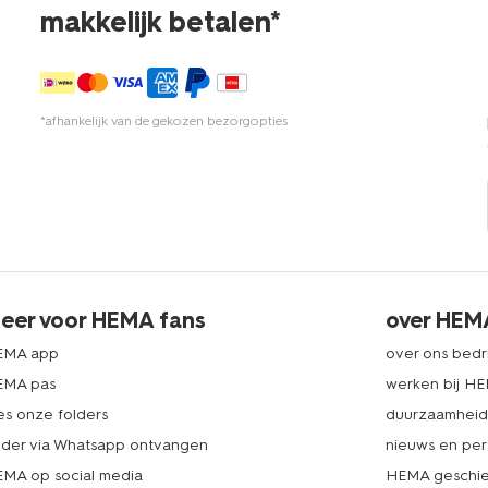
makkelijk betalen*
*afhankelijk van de gekozen bezorgopties
eer voor HEMA fans
over HEM
EMA app
over ons bedri
EMA pas
werken bij H
es onze folders
duurzaamhei
lder via Whatsapp ontvangen
nieuws en per
MA op social media
HEMA geschie