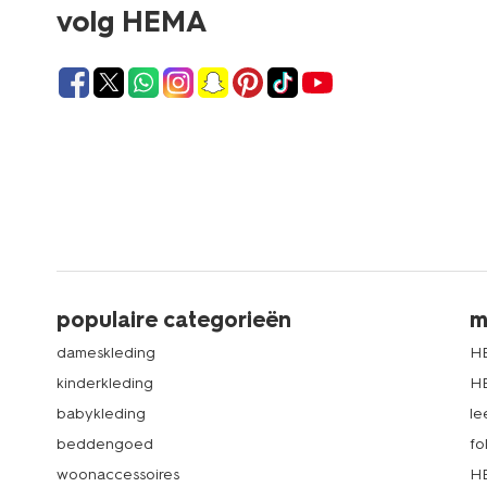
volg HEMA
populaire categorieën
m
dameskleding
H
kinderkleding
H
babykleding
le
beddengoed
fo
woonaccessoires
HE