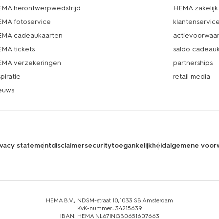
MA herontwerpwedstrijd
HEMA zakelijk
MA fotoservice
klantenservic
MA cadeaukaarten
actievoorwaa
MA tickets
saldo cadeau
MA verzekeringen
partnerships
spiratie
retail media
euws
ivacy statement
disclaimer
security
toegankelijkheid
algemene voor
HEMA B.V., NDSM-straat 10,1033 SB Amsterdam
KvK-nummer: 34215639
IBAN: HEMA NL67INGB0651607663