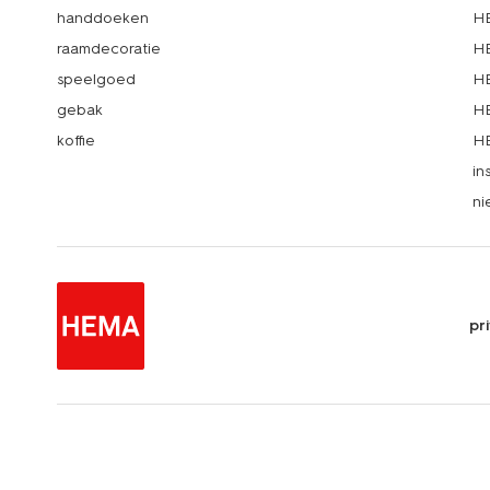
handdoeken
HE
raamdecoratie
HE
speelgoed
HE
gebak
HE
koffie
HE
in
ni
pr