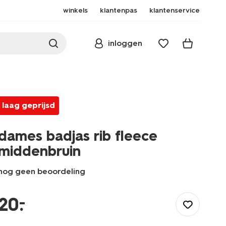
winkels
klantenpas
klantenservice
inloggen
laag geprijsd
dames badjas rib fleece
middenbruin
nog geen beoordeling
/dames/nachtmode/badjas/dames-
badjas-
–
20
.
rib-
fleece-