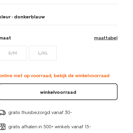
middenbruin-
23401200MIDBROWN.html
kleur :
donkerblauw
maat
maattabel
S/M
L/XL
online niet op voorraad, bekijk de winkelvoorraad
winkelvoorraad
gratis thuisbezorgd vanaf 30.-
gratis afhalen in 500+ winkels vanaf 15.-