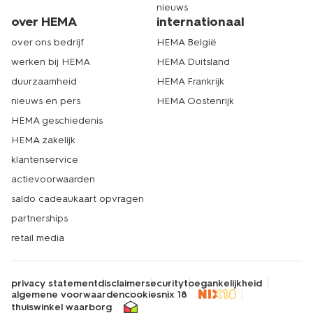
nieuws
over HEMA
internationaal
over ons bedrijf
HEMA België
werken bij HEMA
HEMA Duitsland
duurzaamheid
HEMA Frankrijk
nieuws en pers
HEMA Oostenrijk
HEMA geschiedenis
HEMA zakelijk
klantenservice
actievoorwaarden
saldo cadeaukaart opvragen
partnerships
retail media
privacy statement
disclaimer
security
toegankelijkheid
algemene voorwaarden
cookies
nix 18
thuiswinkel waarborg