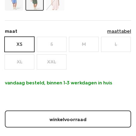
maat
maattabel
XS
S
M
L
XL
XXL
vandaag besteld, binnen 1-3 werkdagen in huis
winkelvoorraad