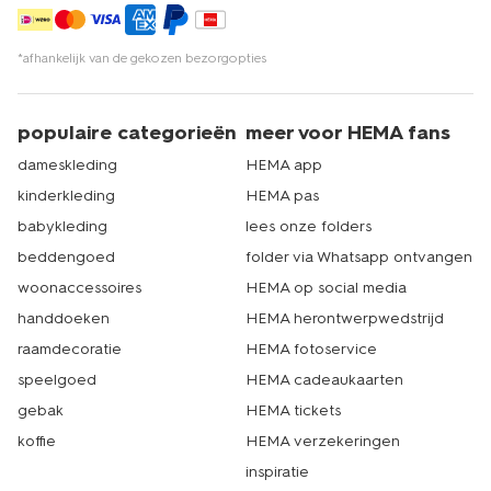
*afhankelijk van de gekozen bezorgopties
populaire categorieën
meer voor HEMA fans
dameskleding
HEMA app
kinderkleding
HEMA pas
babykleding
lees onze folders
beddengoed
folder via Whatsapp ontvangen
woonaccessoires
HEMA op social media
handdoeken
HEMA herontwerpwedstrijd
raamdecoratie
HEMA fotoservice
speelgoed
HEMA cadeaukaarten
gebak
HEMA tickets
koffie
HEMA verzekeringen
inspiratie