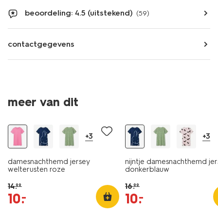
beoordeling: 4.5 (uitstekend)
(59)
contactgegevens
meer van dit
sale
sale
+3
+3
damesnachthemd jersey
nijntje damesnachthemd je
welterusten roze
donkerblauw
14
.
16
.
99
99
10
.
10
.
–
–