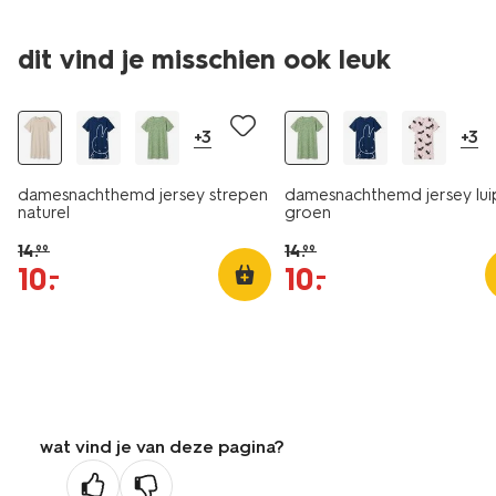
dit vind je misschien ook leuk
sale
sale
+3
+3
damesnachthemd jersey strepen
damesnachthemd jersey lui
naturel
groen
14
.
14
.
99
99
10
.
10
.
–
–
wat vind je van deze pagina?