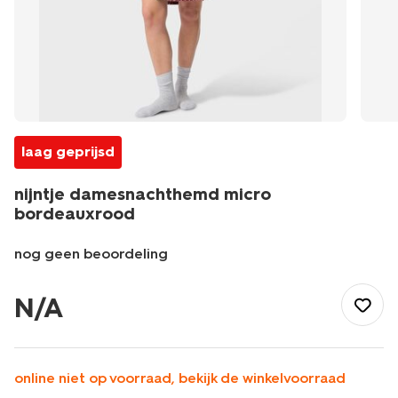
laag geprijsd
nijntje damesnachthemd micro
bordeauxrood
nog geen beoordeling
/dames/nachtmode/nachthemd/nijntje-
damesnachthemd-
N/A
micro-
-
bordeauxrood-
23400870BURGUNDYRED.html
online niet op voorraad, bekijk de winkelvoorraad