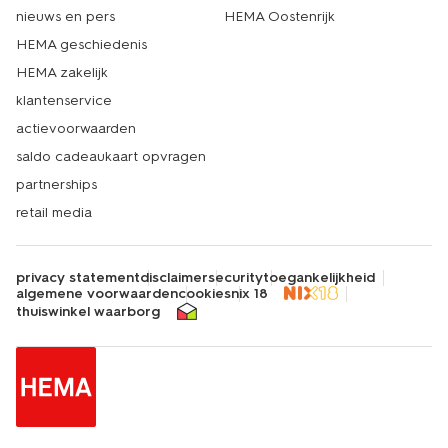
nieuws en pers
HEMA Oostenrijk
HEMA geschiedenis
HEMA zakelijk
klantenservice
actievoorwaarden
saldo cadeaukaart opvragen
partnerships
retail media
privacy statement
disclaimer
security
toegankelijkheid
algemene voorwaarden
cookies
nix 18
thuiswinkel waarborg