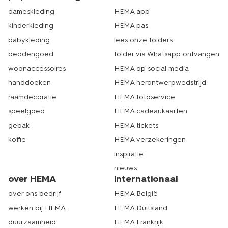
dameskleding
HEMA app
kinderkleding
HEMA pas
babykleding
lees onze folders
beddengoed
folder via Whatsapp ontvangen
woonaccessoires
HEMA op social media
handdoeken
HEMA herontwerpwedstrijd
raamdecoratie
HEMA fotoservice
speelgoed
HEMA cadeaukaarten
gebak
HEMA tickets
koffie
HEMA verzekeringen
inspiratie
nieuws
over HEMA
internationaal
over ons bedrijf
HEMA België
werken bij HEMA
HEMA Duitsland
duurzaamheid
HEMA Frankrijk