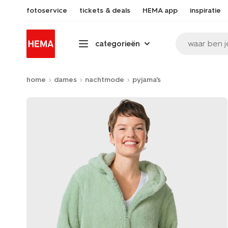
fotoservice
tickets & deals
HEMA app
inspiratie
waar ben j
categorieën
home
dames
nachtmode
pyjama's