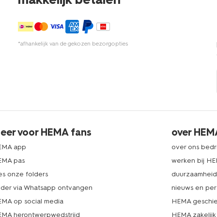
*afhankelijk van de gekozen bezorgopties
eer voor HEMA fans
over HEM
EMA app
over ons bedri
EMA pas
werken bij H
es onze folders
duurzaamhei
lder via Whatsapp ontvangen
nieuws en per
MA op social media
HEMA geschie
MA herontwerpwedstrijd
HEMA zakelijk