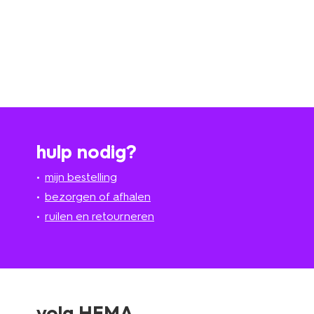
hulp nodig?
mijn bestelling
bezorgen of afhalen
ruilen en retourneren
volg HEMA