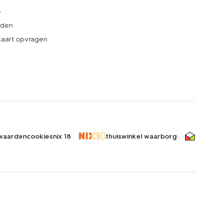
e
rden
kaart opvragen
waarden
cookies
nix 18
thuiswinkel waarborg