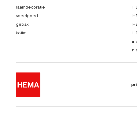
raamdecoratie
HE
speelgoed
HE
gebak
HE
koffie
HE
in
ni
pr