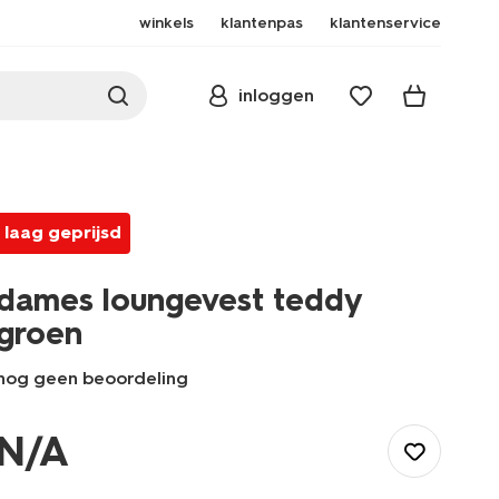
winkels
klantenpas
klantenservice
inloggen
laag geprijsd
dames loungevest teddy
groen
nog geen beoordeling
/dames/nachtmode/pyjama/dames-
loungevest-
N/A
teddy-
groen-