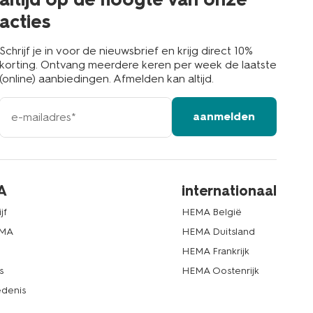
acties
Schrijf je in voor de nieuwsbrief en krijg direct 10%
korting. Ontvang meerdere keren per week de laatste
(online) aanbiedingen. Afmelden kan altijd.
e-
aanmelden
mailadres
A
internationaal
jf
HEMA België
EMA
HEMA Duitsland
d
HEMA Frankrijk
s
HEMA Oostenrijk
denis