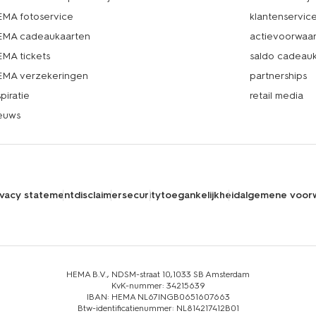
MA fotoservice
klantenservic
MA cadeaukaarten
actievoorwaa
MA tickets
saldo cadeau
MA verzekeringen
partnerships
spiratie
retail media
euws
ivacy statement
disclaimer
security
toegankelijkheid
algemene voor
HEMA B.V., NDSM-straat 10,1033 SB Amsterdam
KvK-nummer: 34215639
IBAN: HEMA NL67INGB0651607663
Btw-identificatienummer: NL814217412B01