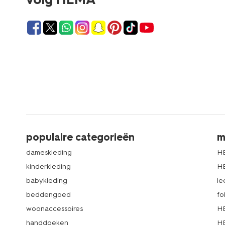
populaire categorieën
m
dameskleding
H
kinderkleding
H
babykleding
le
beddengoed
fo
woonaccessoires
HE
handdoeken
HE