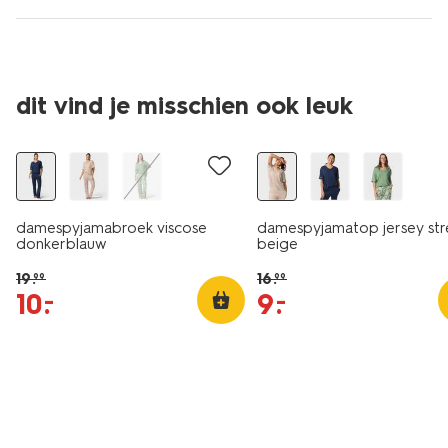
dit vind je misschien ook leuk
sale
sale
damespyjamabroek viscose
damespyjamatop jersey st
donkerblauw
beige
19
.
16
.
99
99
10
.
9
.
–
–