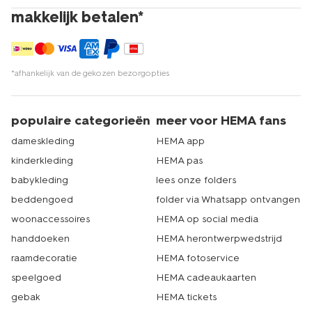
makkelijk betalen*
*afhankelijk van de gekozen bezorgopties
populaire categorieën
meer voor HEMA fans
dameskleding
HEMA app
kinderkleding
HEMA pas
babykleding
lees onze folders
beddengoed
folder via Whatsapp ontvangen
woonaccessoires
HEMA op social media
handdoeken
HEMA herontwerpwedstrijd
raamdecoratie
HEMA fotoservice
speelgoed
HEMA cadeaukaarten
gebak
HEMA tickets