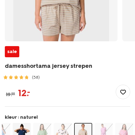
sale
damesshortama jersey strepen
(58)
/dames/nachtmode/pyjama/shortama/damesshortama-
jersey-
12
.
–
19
.
99
strepen-
23401534.html
kleur :
naturel