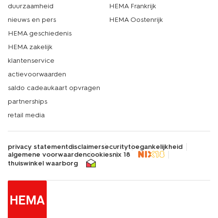
duurzaamheid
HEMA Frankrijk
nieuws en pers
HEMA Oostenrijk
HEMA geschiedenis
HEMA zakelijk
klantenservice
actievoorwaarden
saldo cadeaukaart opvragen
partnerships
retail media
privacy statement
disclaimer
security
toegankelijkheid
algemene voorwaarden
cookies
nix 18
thuiswinkel waarborg