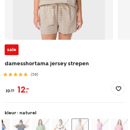
sale
damesshortama jersey strepen
(58)
/dames/nachtmode/pyjama/damesshortama-
jersey-
12
.
–
19
.
99
strepen-
23401537.html
kleur :
naturel