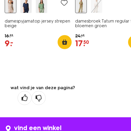
damespyjamatop jersey strepen
damesbroek Tatum regular f
beige
bloemen groen
16
.
24
.
99
49
9
.
17
.
–
50
wat vind je van deze pagina?
vind een winkel