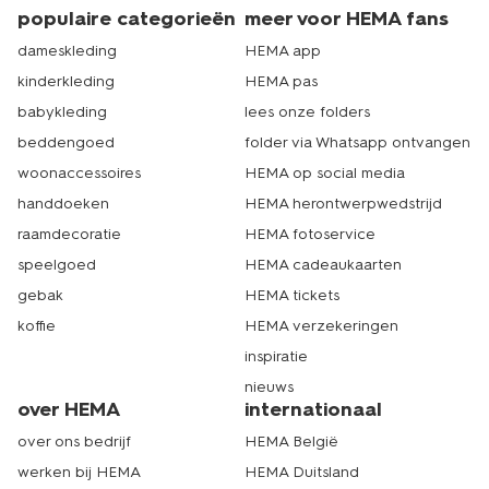
populaire categorieën
meer voor HEMA fans
dameskleding
HEMA app
kinderkleding
HEMA pas
babykleding
lees onze folders
beddengoed
folder via Whatsapp ontvangen
woonaccessoires
HEMA op social media
handdoeken
HEMA herontwerpwedstrijd
raamdecoratie
HEMA fotoservice
speelgoed
HEMA cadeaukaarten
gebak
HEMA tickets
koffie
HEMA verzekeringen
inspiratie
nieuws
over HEMA
internationaal
over ons bedrijf
HEMA België
werken bij HEMA
HEMA Duitsland