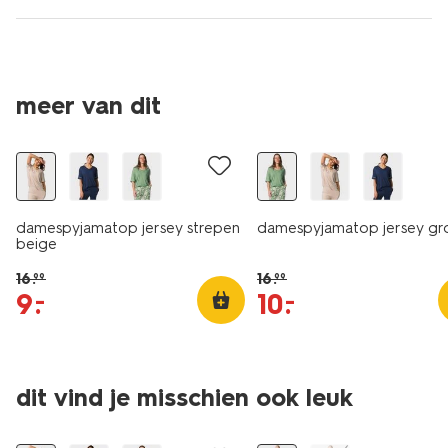
meer van dit
sale
sale
damespyjamatop jersey strepen
damespyjamatop jersey gr
beige
16
.
16
.
99
99
9
.
10
.
–
–
dit vind je misschien ook leuk
sale
sale