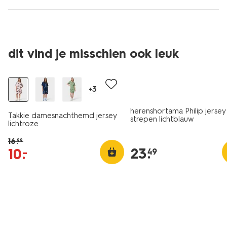
dit vind je misschien ook leuk
sale
+3
herenshortama Philip jersey
Takkie damesnachthemd jersey
strepen lichtblauw
lichtroze
16
.
99
23
.
10
.
–
49