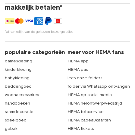
makkelijk betalen*
*afhankelijk van de gekozen bezorgopties
populaire categorieën
meer voor HEMA fans
dameskleding
HEMA app
kinderkleding
HEMA pas
babykleding
lees onze folders
beddengoed
folder via Whatsapp ontvangen
woonaccessoires
HEMA op social media
handdoeken
HEMA herontwerpwedstrijd
raamdecoratie
HEMA fotoservice
speelgoed
HEMA cadeaukaarten
gebak
HEMA tickets