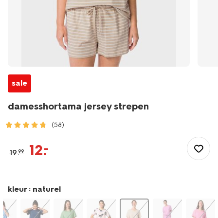
sale
damesshortama jersey strepen
(58)
/dames/nachtmode/pyjama/damesshortama-
jersey-
12
.
–
19
.
99
strepen-
23401538.html
kleur :
naturel