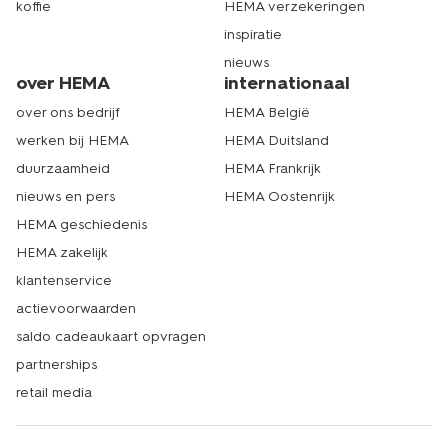
koffie
HEMA verzekeringen
inspiratie
nieuws
over HEMA
internationaal
over ons bedrijf
HEMA België
werken bij HEMA
HEMA Duitsland
duurzaamheid
HEMA Frankrijk
nieuws en pers
HEMA Oostenrijk
HEMA geschiedenis
HEMA zakelijk
klantenservice
actievoorwaarden
saldo cadeaukaart opvragen
partnerships
retail media