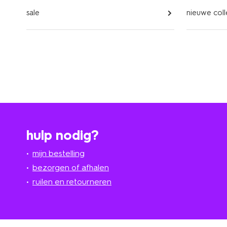
sale
nieuwe coll
hulp nodig?
mijn bestelling
bezorgen of afhalen
ruilen en retourneren