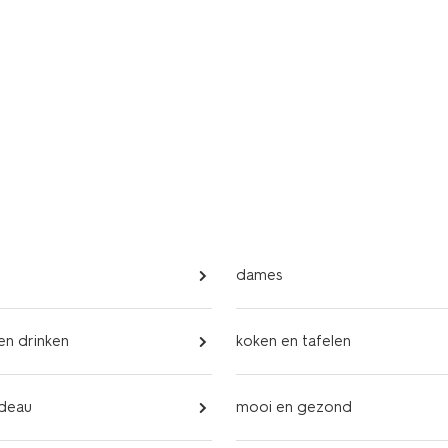
dames
 en drinken
koken en tafelen
adeau
mooi en gezond