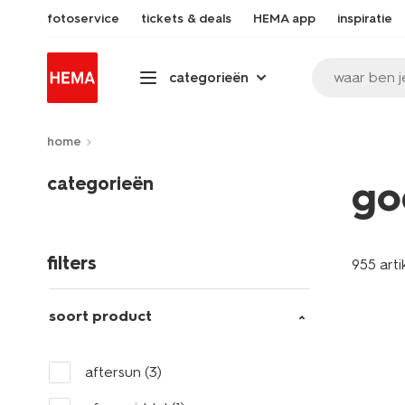
fotoservice
tickets & deals
HEMA app
inspiratie
waar ben j
categorieën
home
categorieën
go
filters
955 arti
soort product
aftersun
(3)