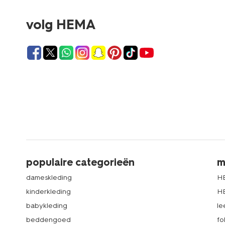
volg HEMA
populaire categorieën
m
dameskleding
H
kinderkleding
H
babykleding
le
beddengoed
fo