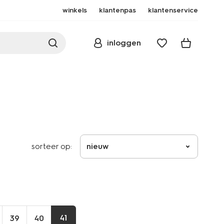
winkels
klantenpas
klantenservice
inloggen
sorteer op:
nieuw
41
39
40