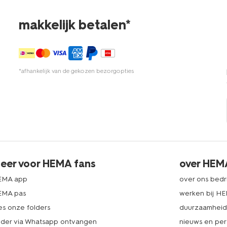
makkelijk betalen*
*afhankelijk van de gekozen bezorgopties
eer voor HEMA fans
over HEM
EMA app
over ons bedri
EMA pas
werken bij H
es onze folders
duurzaamhei
lder via Whatsapp ontvangen
nieuws en per