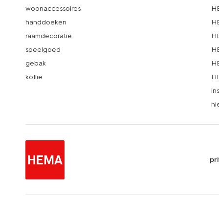
woonaccessoires
HE
handdoeken
HE
raamdecoratie
HE
speelgoed
HE
gebak
HE
koffie
HE
in
ni
pr