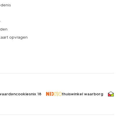
denis
e
rden
kaart opvragen
waarden
cookies
nix 18
thuiswinkel waarborg