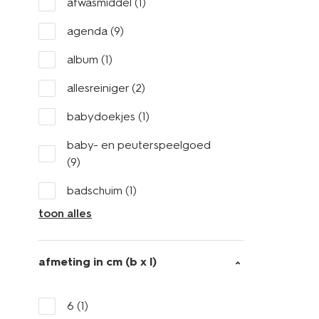
afwasmiddel
(1)
agenda
(9)
album
(1)
allesreiniger
(2)
babydoekjes
(1)
baby- en peuterspeelgoed
(9)
badschuim
(1)
toon alles
afmeting in cm (b x l)
6
(1)