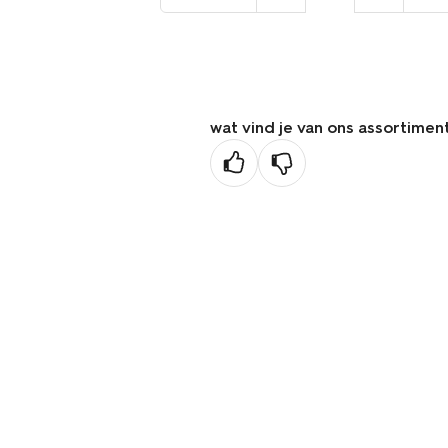
naar
de
vorige
pagina
wat vind je van ons assortimen