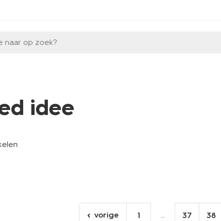
e naar op zoek?
ed idee
kelen
vorige
...
1
37
38
ga