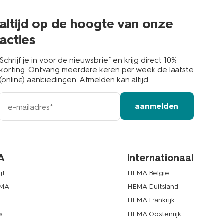
de
buurt
altijd op de hoogte van onze
acties
Schrijf je in voor de nieuwsbrief en krijg direct 10%
korting. Ontvang meerdere keren per week de laatste
(online) aanbiedingen. Afmelden kan altijd.
e-
aanmelden
mailadres
A
internationaal
jf
HEMA België
EMA
HEMA Duitsland
d
HEMA Frankrijk
s
HEMA Oostenrijk