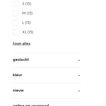
S
(15)
M
(15)
L
(15)
XL
(15)
toon alles
geslacht
kleur
nieuw
online op voorraad