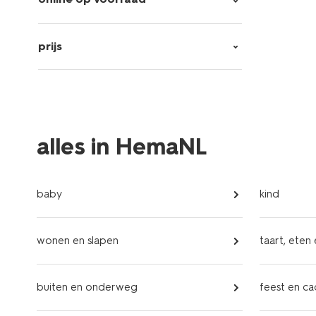
prijs
alles in HemaNL
baby
kind
wonen en slapen
taart, eten
buiten en onderweg
feest en c