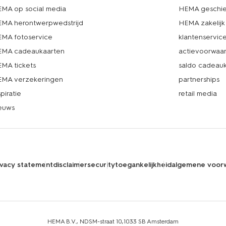
MA op social media
HEMA geschie
MA herontwerpwedstrijd
HEMA zakelijk
MA fotoservice
klantenservic
MA cadeaukaarten
actievoorwaa
MA tickets
saldo cadeau
MA verzekeringen
partnerships
spiratie
retail media
euws
ivacy statement
disclaimer
security
toegankelijkheid
algemene voor
HEMA B.V., NDSM-straat 10,1033 SB Amsterdam