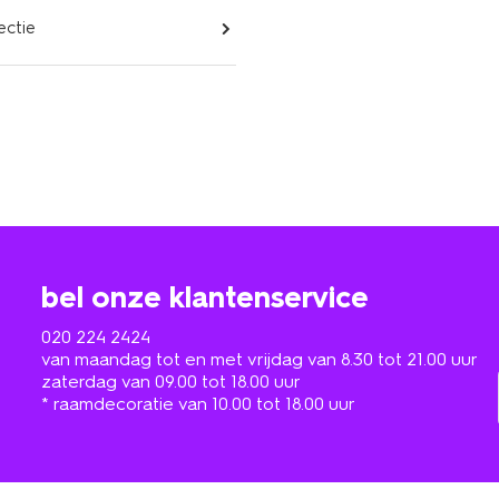
ectie
bel onze klantenservice
020 224 2424
van maandag tot en met vrijdag van 8.30 tot 21.00 uur
zaterdag van 09.00 tot 18.00 uur
* raamdecoratie van 10.00 tot 18.00 uur